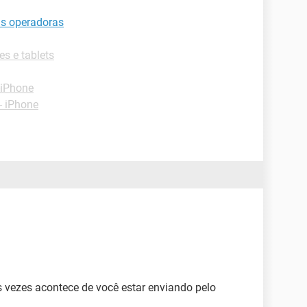
as operadoras
es e tablets
-iPhone
- iPhone
s vezes acontece de você estar enviando pelo