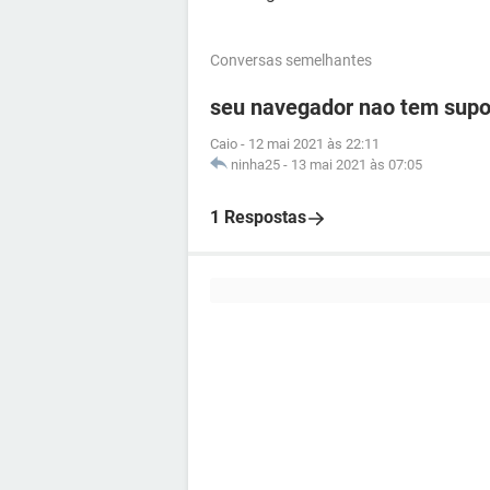
Conversas semelhantes
seu navegador nao tem supor
Caio
-
12 mai 2021 às 22:11
ninha25
-
13 mai 2021 às 07:05
1 Respostas