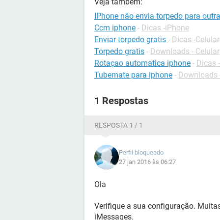
Veja também:
IPhone não envia torpedo para outr
Ccm iphone
-
Dicas -iPhone
Enviar torpedo gratis
-
Dicas -Celular
Torpedo gratis
-
Downloads - Celular
Rotaçao automatica iphone
-
Dicas 
Tubemate para iphone
-
Downloads 
1 Respostas
RESPOSTA 1 / 1
Perfil bloqueado
27 jan 2016 às 06:27
Ola
Verifique a sua configuração. Muita
iMessages.