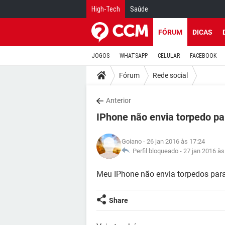
High-Tech
Saúde
FÓRUM
DICAS
JOGOS
WHATSAPP
CELULAR
FACEBOOK
Fórum
Rede social
Anterior
IPhone não envia torpedo pa
Goiano
- 26 jan 2016 às 17:24
Perfil bloqueado -
27 jan 2016 às
Meu IPhone não envia torpedos para
Share