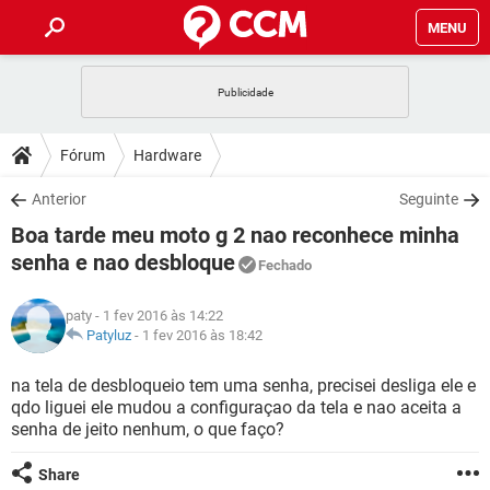
MENU
INÍCIO
JOGOS
WHATSAPP
DICAS
Fórum
Hardware
CELULAR
FACEBOOK
JOGOS
WHATSAPP
DOWNLOADS
Anterior
Seguinte
OUTLOOK
EXCEL
CELULAR
FACEBOOK
Boa tarde meu moto g 2 nao reconhece minha
INSTAGRAM
JOGOS
GMAIL
WHATSAPP
FÓRUM
OUTLOOK
EXCEL
senha e nao desbloque
Fechado
GUIA DE COMPRAS
CELULAR
FACEBOOK
INSTAGRAM
JOGOS
GMAIL
WHATSAPP
GLOSSÁRIO
OUTLOOK
EXCEL
paty
- 1 fev 2016 às 14:22
GUIA DE COMPRAS
CELULAR
FACEBOOK
Patyluz
-
1 fev 2016 às 18:42
INSTAGRAM
JOGOS
GMAIL
WHATSAPP
OUTLOOK
EXCEL
na tela de desbloqueio tem uma senha, precisei desliga ele e
GUIA DE COMPRAS
CELULAR
FACEBOOK
INSTAGRAM
GMAIL
qdo liguei ele mudou a configuraçao da tela e nao aceita a
OUTLOOK
EXCEL
senha de jeito nenhum, o que faço?
GUIA DE COMPRAS
INSTAGRAM
GMAIL
Share