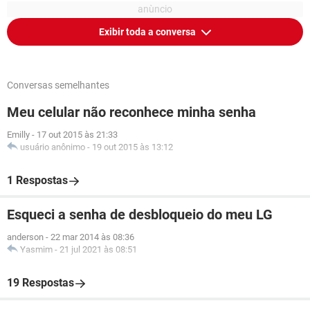
Exibir toda a conversa
Conversas semelhantes
Meu celular não reconhece minha senha
Emilly
-
17 out 2015 às 21:33
usuário anônimo
-
19 out 2015 às 13:12
1 Respostas
Esqueci a senha de desbloqueio do meu LG
anderson
-
22 mar 2014 às 08:36
Yasmim
-
21 jul 2021 às 08:51
19 Respostas