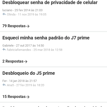
Desbloquear senha de privacidade de celular
luciano
-
25 fev 2014 às 21:03
Olinda
-
11 nov 2019 às 19:05
79 Respostas
Esqueci minha senha padrão do J7 prime
Gabriele
-
27 out 2017 às 14:50
fabriciafernandes
-
25 mar 2018 às 12:58
2 Respostas
Desbloqueio do J5 prime
Fer
-
14 jan 2018 às 21:57
Ana5
-
27 fev 2019 às 18:20
15 Respostas