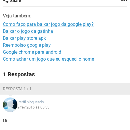
Share
GUIA DE COMPRAS
Veja também:
Como faço para baixar jogo da google play?
Baixar o jogo da gatinha
Baixar play store apk
Reembolso google play
Google chrome para android
Como achar um jogo que eu esqueci o nome
1 Respostas
RESPOSTA 1 / 1
Perfil bloqueado
9 fev 2016 às 05:55
Oi