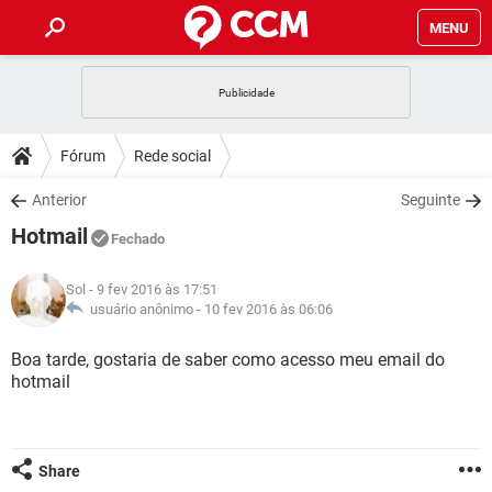
MENU
INÍCIO
JOGOS
WHATSAPP
DICAS
Fórum
Rede social
CELULAR
FACEBOOK
JOGOS
WHATSAPP
DOWNLOADS
Anterior
Seguinte
OUTLOOK
EXCEL
CELULAR
FACEBOOK
Hotmail
INSTAGRAM
JOGOS
GMAIL
WHATSAPP
Fechado
FÓRUM
OUTLOOK
EXCEL
GUIA DE COMPRAS
CELULAR
FACEBOOK
Sol
- 9 fev 2016 às 17:51
INSTAGRAM
JOGOS
GMAIL
WHATSAPP
GLOSSÁRIO
usuário anônimo -
10 fev 2016 às 06:06
OUTLOOK
EXCEL
GUIA DE COMPRAS
CELULAR
FACEBOOK
INSTAGRAM
JOGOS
GMAIL
WHATSAPP
Boa tarde, gostaria de saber como acesso meu email do
OUTLOOK
EXCEL
hotmail
GUIA DE COMPRAS
CELULAR
FACEBOOK
INSTAGRAM
GMAIL
OUTLOOK
EXCEL
GUIA DE COMPRAS
INSTAGRAM
GMAIL
Share