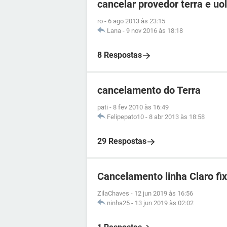
cancelar provedor terra e uol
ro
-
6 ago 2013 às 23:15
Lana
-
9 nov 2016 às 18:18
8 Respostas
cancelamento do Terra
pati
-
8 fev 2010 às 16:49
Felipepato10
-
8 abr 2013 às 18:58
29 Respostas
Cancelamento linha Claro fi
ZilaChaves
-
12 jun 2019 às 16:56
ninha25
-
13 jun 2019 às 02:02