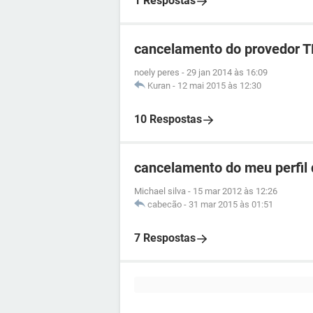
1 Respostas
cancelamento do provedor 
noely peres
-
29 jan 2014 às 16:09
Kuran
-
12 mai 2015 às 12:30
10 Respostas
cancelamento do meu perfil 
Michael silva
-
15 mar 2012 às 12:26
cabecão
-
31 mar 2015 às 01:51
7 Respostas