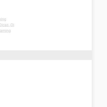
ming
Dicas -Oi
eaming