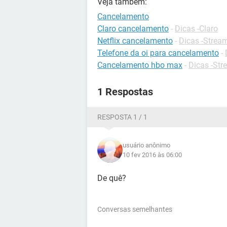
Veja também:
Cancelamento
Claro cancelamento
-
Dicas -Claro
Netflix cancelamento
-
Dicas -Strea
Telefone da oi para cancelamento
-
Cancelamento hbo max
-
Dicas -Str
1 Respostas
RESPOSTA 1 / 1
usuário anônimo
10 fev 2016 às 06:00
De quê?
Conversas semelhantes