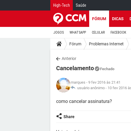
High-Tech
Saúde
FÓRUM
DICAS
JOGOS
WHATSAPP
CELULAR
FACEBOOK
Fórum
Problemas Internet
Anterior
Cancelamento
Fechado
marques
- 9 fev 2016 às 21:41
usuário anônimo -
10 fev 2016 à
como cancelar assinatura?
Share