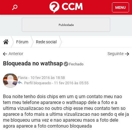
MENU
INÍCIO
JOGOS
WHATSAPP
DICAS
Fórum
Rede social
CELULAR
FACEBOOK
JOGOS
WHATSAPP
DOWNLOADS
Anterior
Seguinte
OUTLOOK
EXCEL
CELULAR
FACEBOOK
Bloqueada no wathsap
INSTAGRAM
JOGOS
GMAIL
WHATSAPP
Fechado
FÓRUM
OUTLOOK
EXCEL
GUIA DE COMPRAS
CELULAR
FACEBOOK
Flavia
- 10 fev 2016 às 18:58
INSTAGRAM
JOGOS
GMAIL
WHATSAPP
GLOSSÁRIO
Perfil bloqueado -
11 fev 2016 às 05:55
OUTLOOK
EXCEL
GUIA DE COMPRAS
CELULAR
FACEBOOK
INSTAGRAM
JOGOS
GMAIL
WHATSAPP
Boa noite tenho dois chips em um q um contato meu nao
OUTLOOK
EXCEL
tem meu telefone apararece o wathsapp dele a foto e a
GUIA DE COMPRAS
CELULAR
FACEBOOK
ultima vizualizacao no outro chip esse meu contato tem so
INSTAGRAM
GMAIL
aparece a foto mais a ultima vizualizacao nao sendo q ele ja
OUTLOOK
EXCEL
GUIA DE COMPRAS
me bloqueou uma vez e nao apareceu maos a foto dele
INSTAGRAM
GMAIL
agora aparece a foto comtonuo bloqueada