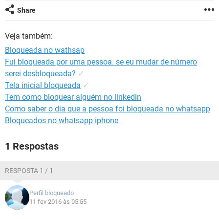
GUIA DE COMPRAS
Share
Veja também:
Bloqueada no wathsap
Fui bloqueada por uma pessoa. se eu mudar de número
serei desbloqueada?
✓
Tela inicial bloqueada
✓
Tem como bloquear alguém no linkedin
Como saber o dia que a pessoa foi bloqueada no whatsapp
Bloqueados no whatsapp iphone
1 Respostas
RESPOSTA 1 / 1
Perfil bloqueado
11 fev 2016 às 05:55