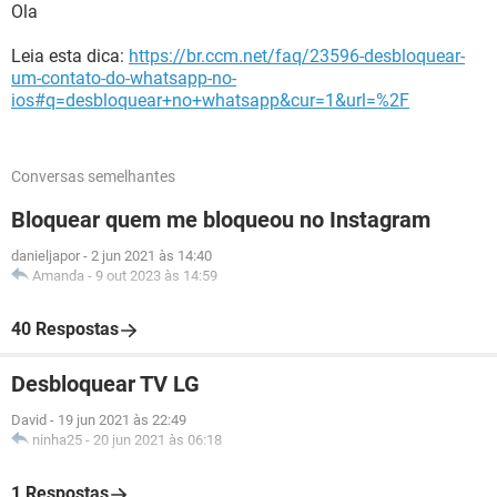
Ola
Leia esta dica:
https://br.ccm.net/faq/23596-desbloquear-
um-contato-do-whatsapp-no-
ios#q=desbloquear+no+whatsapp&cur=1&url=%2F
Conversas semelhantes
Bloquear quem me bloqueou no Instagram
danieljapor
-
2 jun 2021 às 14:40
Amanda
-
9 out 2023 às 14:59
40 Respostas
Desbloquear TV LG
David
-
19 jun 2021 às 22:49
ninha25
-
20 jun 2021 às 06:18
1 Respostas