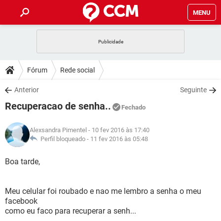
MENU
INÍCIO
JOGOS
WHATSAPP
DICAS
Fórum
Rede social
CELULAR
FACEBOOK
JOGOS
WHATSAPP
DOWNLOADS
Anterior
Seguinte
OUTLOOK
EXCEL
CELULAR
FACEBOOK
Recuperacao de senha..
INSTAGRAM
JOGOS
GMAIL
WHATSAPP
Fechado
FÓRUM
OUTLOOK
EXCEL
GUIA DE COMPRAS
CELULAR
FACEBOOK
Alexsandra Pimentel
- 10 fev 2016 às 17:40
INSTAGRAM
JOGOS
GMAIL
WHATSAPP
GLOSSÁRIO
Perfil bloqueado -
11 fev 2016 às 05:48
OUTLOOK
EXCEL
GUIA DE COMPRAS
CELULAR
FACEBOOK
INSTAGRAM
JOGOS
GMAIL
WHATSAPP
Boa tarde,
OUTLOOK
EXCEL
GUIA DE COMPRAS
CELULAR
FACEBOOK
INSTAGRAM
GMAIL
Meu celular foi roubado e nao me lembro a senha o meu
OUTLOOK
EXCEL
GUIA DE COMPRAS
facebook
INSTAGRAM
GMAIL
como eu faco para recuperar a senh...