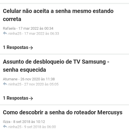
Celular não aceita a senha mesmo estando
correta
Rafaela
-
17 mar 2022 às 00:34
ninha25
-
17 mar 2022 às 06:33
1 Respostas
Assunto de desbloqueio de TV Samsung -
senha esquecida
Atumane
-
26 nov 2020 às 11:38
ninha25
-
27 nov 2020 às 05:05
1 Respostas
Como descobrir a senha do roteador Mercusys
Ilzza
-
8 set 2018 às 10:12
ninha25
-
9 set 2018 às 06:00