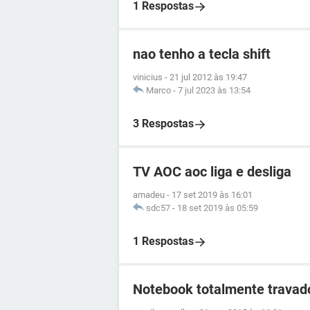
1 Respostas
nao tenho a tecla shift
vinicius
-
21 jul 2012 às 19:47
Marco
-
7 jul 2023 às 13:54
3 Respostas
TV AOC aoc liga e desliga
amadeu
-
17 set 2019 às 16:01
sdc57
-
18 set 2019 às 05:59
1 Respostas
Notebook totalmente travad