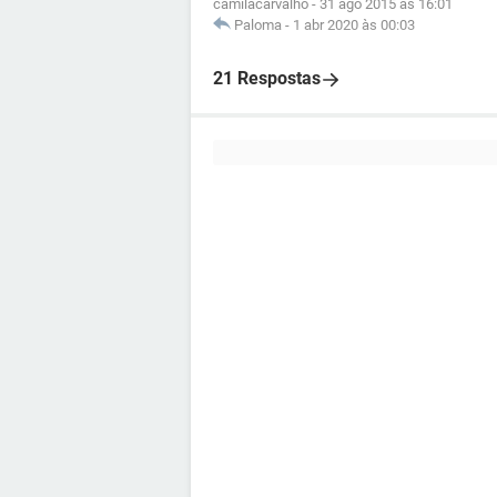
camilacarvalho
-
31 ago 2015 às 16:01
Paloma
-
1 abr 2020 às 00:03
21 Respostas