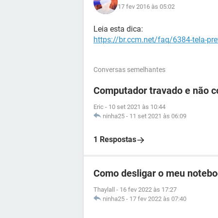
17 fev 2016 às 05:02
Leia esta dica:
https://br.ccm.net/faq/6384-tela-pr
Conversas semelhantes
Computador travado e não c
Eric
-
10 set 2021 às 10:44
ninha25
-
11 set 2021 às 06:09
1 Respostas
Como desligar o meu noteboo
Thaylall
-
16 fev 2022 às 17:27
ninha25
-
17 fev 2022 às 07:40