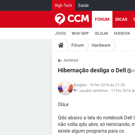
High-Tech
Saúde
FÓRUM
DICAS
JOGOS
WHATSAPP
CELULAR
FACEBOOK
Fórum
Hardware
Anterior
Hibernação desliga o Dell
F
douglas
- 16 fev 2016 às 21:35
usuário anônimo -
17 fev 2016 à
Olá,e
Qdo abaixo a tela do notebook Dell 
não volta qdo abre, só reiniciando, rr
existe algum programa para co