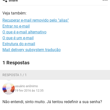
Share
GUIA DE COMPRAS
Veja também:
Recuperar e-mail removido pelo "alias"
Entrar no e-mail
O que é e-mail alternativo
O que é um e-mail
Estrutura do e-mail
Mail delivery subsystem tradução
1 Respostas
RESPOSTA 1 / 1
usuário anônimo
19 fev 2016 às 12:35
Não entendi, sinto muito. Já tentou redefinir a sua senha?