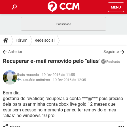
MENU
INÍCIO
JOGOS
WHATSAPP
DICAS
Fórum
Rede social
CELULAR
FACEBOOK
JOGOS
WHATSAPP
DOWNLOADS
Anterior
Seguinte
OUTLOOK
EXCEL
CELULAR
FACEBOOK
Recuperar e-mail removido pelo "alias"
INSTAGRAM
JOGOS
GMAIL
WHATSAPP
Fechado
FÓRUM
OUTLOOK
EXCEL
GUIA DE COMPRAS
CELULAR
FACEBOOK
thaís macedo
- 19 fev 2016 às 11:55
INSTAGRAM
JOGOS
GMAIL
WHATSAPP
GLOSSÁRIO
usuário anônimo -
19 fev 2016 às 12:35
OUTLOOK
EXCEL
GUIA DE COMPRAS
CELULAR
FACEBOOK
INSTAGRAM
JOGOS
GMAIL
WHATSAPP
Bom dia,
OUTLOOK
EXCEL
gostaria de revalidar, recuperar, a conta ***@*** pois preciso
GUIA DE COMPRAS
CELULAR
FACEBOOK
dela para usar minha conta xbox live gold 12 meses que
INSTAGRAM
GMAIL
esta sem acesso no momento por eu ter removido o meu
OUTLOOK
EXCEL
GUIA DE COMPRAS
"alias" no windows 10 pro.
INSTAGRAM
GMAIL