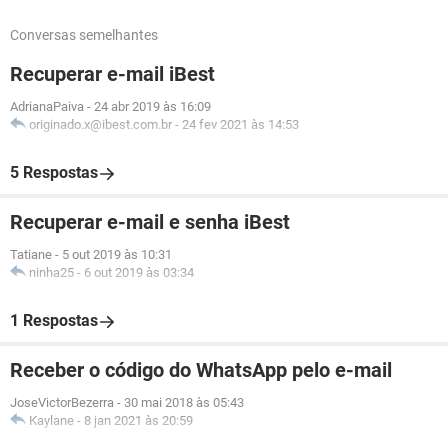
Conversas semelhantes
Recuperar e-mail iBest
AdrianaPaiva
-
24 abr 2019 às 16:09
originado.x@ibest.com.br
-
24 fev 2021 às 14:53
5 Respostas
Recuperar e-mail e senha iBest
Tatiane
-
5 out 2019 às 10:31
ninha25
-
6 out 2019 às 03:34
1 Respostas
Receber o código do WhatsApp pelo e-mail
JoseVictorBezerra
-
30 mai 2018 às 05:43
Kaylane
-
8 jan 2021 às 20:59