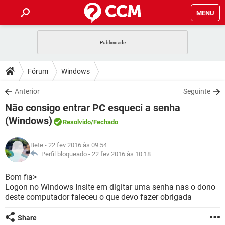
MENU
INÍCIO
JOGOS
WHATSAPP
DICAS
Fórum
Windows
CELULAR
FACEBOOK
JOGOS
WHATSAPP
DOWNLOADS
Anterior
Seguinte
OUTLOOK
EXCEL
CELULAR
FACEBOOK
Não consigo entrar PC esqueci a senha
INSTAGRAM
JOGOS
GMAIL
WHATSAPP
FÓRUM
OUTLOOK
EXCEL
(Windows)
Resolvido
/Fechado
GUIA DE COMPRAS
CELULAR
FACEBOOK
INSTAGRAM
JOGOS
GMAIL
WHATSAPP
GLOSSÁRIO
OUTLOOK
EXCEL
Bete
- 22 fev 2016 às 09:54
GUIA DE COMPRAS
CELULAR
FACEBOOK
Perfil bloqueado -
22 fev 2016 às 10:18
INSTAGRAM
JOGOS
GMAIL
WHATSAPP
OUTLOOK
EXCEL
Bom fia>
GUIA DE COMPRAS
CELULAR
FACEBOOK
INSTAGRAM
GMAIL
Logon no Windows Insite em digitar uma senha nas o dono
OUTLOOK
EXCEL
deste computador faleceu o que devo fazer obrigada
GUIA DE COMPRAS
INSTAGRAM
GMAIL
Share