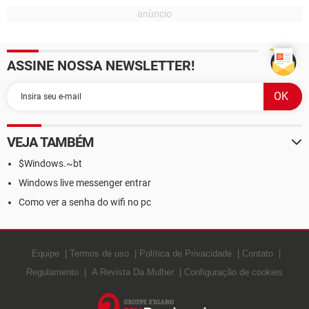
ASSINE NOSSA NEWSLETTER!
VEJA TAMBÉM
$Windows.~bt
Windows live messenger entrar
Como ver a senha do wifi no pc
Equipe
Termos de uso
Política de Privacidade
Contato
Regulamento
A Revista Da Mulher
Configuração de cookies