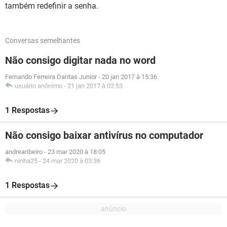
também redefinir a senha.
Conversas semelhantes
Não consigo digitar nada no word
Fernando Ferreira Dantas Junior
-
20 jan 2017 à 15:36
usuário anônimo
-
21 jan 2017 à 02:53
1 Respostas
Não consigo baixar antivírus no computador
andrearibeiro
-
23 mar 2020 à 18:05
ninha25
-
24 mar 2020 à 03:36
1 Respostas