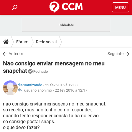
MENU
INÍCIO
JOGOS
WHATSAPP
DICAS
Fórum
Rede social
CELULAR
FACEBOOK
JOGOS
WHATSAPP
DOWNLOADS
Anterior
Seguinte
OUTLOOK
EXCEL
CELULAR
FACEBOOK
Nao consigo enviar mensagem no meu
INSTAGRAM
JOGOS
GMAIL
WHATSAPP
FÓRUM
OUTLOOK
EXCEL
snapchat
Fechado
GUIA DE COMPRAS
CELULAR
FACEBOOK
INSTAGRAM
JOGOS
GMAIL
WHATSAPP
GLOSSÁRIO
OUTLOOK
EXCEL
diamantizando
- 22 fev 2016 à 12:08
GUIA DE COMPRAS
CELULAR
FACEBOOK
usuário anônimo -
22 fev 2016 à 12:17
INSTAGRAM
JOGOS
GMAIL
WHATSAPP
OUTLOOK
EXCEL
nao consigo enviar mensagens no meu snapchat.
GUIA DE COMPRAS
CELULAR
FACEBOOK
INSTAGRAM
GMAIL
so recebo, mas nao tenho como responder,.
OUTLOOK
EXCEL
quando tento responder consta falha no envio.
GUIA DE COMPRAS
so consigo postar snaps.
INSTAGRAM
GMAIL
o que devo fazer?