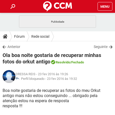
MENU
INÍCIO
JOGOS
WHATSAPP
DICAS
Fórum
Rede social
CELULAR
FACEBOOK
JOGOS
WHATSAPP
DOWNLOADS
Anterior
Seguinte
OUTLOOK
EXCEL
CELULAR
FACEBOOK
Ola boa noite gostaria de recuperar minhas
INSTAGRAM
JOGOS
GMAIL
WHATSAPP
FÓRUM
OUTLOOK
EXCEL
fotos do orkut antigo
Resolvido
/Fechado
GUIA DE COMPRAS
CELULAR
FACEBOOK
INSTAGRAM
JOGOS
GMAIL
WHATSAPP
GLOSSÁRIO
OUTLOOK
EXCEL
DRESSA REIS
- 23 fev 2016 às 19:26
GUIA DE COMPRAS
CELULAR
FACEBOOK
Perfil bloqueado -
23 fev 2016 às 19:32
INSTAGRAM
JOGOS
GMAIL
WHATSAPP
OUTLOOK
EXCEL
Boa noite gostaria de recuperar as fotos do meu Orkut
GUIA DE COMPRAS
CELULAR
FACEBOOK
INSTAGRAM
GMAIL
antigo mais não estou conseguindo ... obrigado pela
OUTLOOK
EXCEL
atenção estou na espera de resposta
GUIA DE COMPRAS
resposta !!!
INSTAGRAM
GMAIL