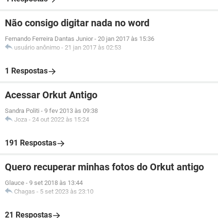
Não consigo digitar nada no word
Fernando Ferreira Dantas Junior
-
20 jan 2017 às 15:36
usuário anônimo
-
21 jan 2017 às 02:53
1 Respostas
Acessar Orkut Antigo
Sandra Politi
-
9 fev 2013 às 09:38
Joza
-
24 out 2022 às 15:24
191 Respostas
Quero recuperar minhas fotos do Orkut antigo
Glauce
-
9 set 2018 às 13:44
Chagas
-
5 set 2023 às 23:10
21 Respostas