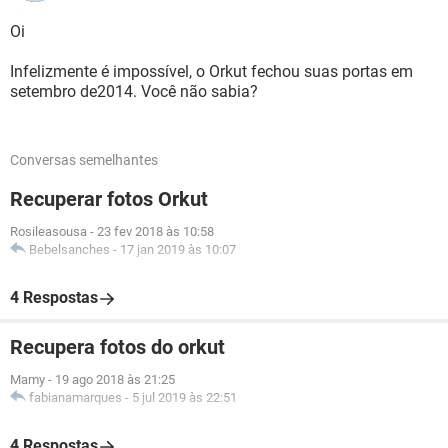
Oi
Infelizmente é impossível, o Orkut fechou suas portas em
setembro de2014. Você não sabia?
Conversas semelhantes
Recuperar fotos Orkut
Rosileasousa
-
23 fev 2018 às 10:58
Bebelsanches
-
17 jan 2019 às 10:07
4 Respostas
Recupera fotos do orkut
Mamy
-
19 ago 2018 às 21:25
fabianamarques
-
5 jul 2019 às 22:51
4 Respostas