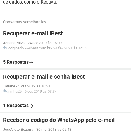
de dados, como o Recuva.
Conversas semelhantes
Recuperar e-mail iBest
AdrianaPaiva
-
24 abr 2019 às 16:09
originado.x@ibest.com.br
-
24 fev 2021 às 14:53
5 Respostas
Recuperar e-mail e senha iBest
Tatiane
-
5 out 2019 às 10:31
ninha25
-
6 out 2019 às 03:34
1 Respostas
Receber o código do WhatsApp pelo e-mail
JoseVictorBezerra
-
30 mai 2018 às 05:43