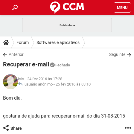
MENU
INÍCIO
JOGOS
WHATSAPP
DICAS
Fórum
Softwares e aplicativos
CELULAR
FACEBOOK
JOGOS
WHATSAPP
DOWNLOADS
Anterior
Seguinte
OUTLOOK
EXCEL
CELULAR
FACEBOOK
Recuperar e-mail
INSTAGRAM
JOGOS
GMAIL
WHATSAPP
Fechado
FÓRUM
OUTLOOK
EXCEL
GUIA DE COMPRAS
CELULAR
FACEBOOK
Isis
- 24 fev 2016 às 17:28
INSTAGRAM
JOGOS
GMAIL
WHATSAPP
GLOSSÁRIO
usuário anônimo -
25 fev 2016 às 03:10
OUTLOOK
EXCEL
GUIA DE COMPRAS
CELULAR
FACEBOOK
INSTAGRAM
JOGOS
GMAIL
WHATSAPP
Bom dia,
OUTLOOK
EXCEL
GUIA DE COMPRAS
CELULAR
FACEBOOK
INSTAGRAM
GMAIL
gostaria de ajuda para recuperar e-mail do dia 31-08-2015
OUTLOOK
EXCEL
GUIA DE COMPRAS
INSTAGRAM
GMAIL
Share