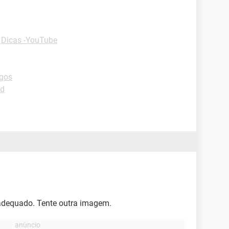
-
Dicas -YouTube
gos
id
adequado. Tente outra imagem.