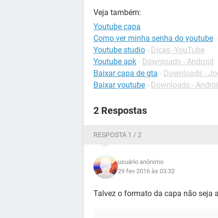
Veja também:
Youtube capa
Como ver minha senha do youtube
Youtube studio
-
Dicas -YouTube
Youtube apk
-
Downloads - Android
Baixar capa de gta
-
Downloads - Jo
Baixar youtube
-
Downloads - Andro
2 Respostas
RESPOSTA 1 / 2
usuário anônimo
29 fev 2016 às 03:32
Talvez o formato da capa não seja 