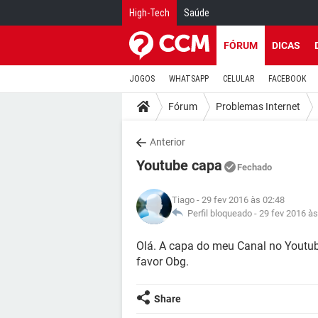
High-Tech
Saúde
FÓRUM
DICAS
JOGOS
WHATSAPP
CELULAR
FACEBOOK
Fórum
Problemas Internet
Anterior
Youtube capa
Fechado
Tiago
- 29 fev 2016 às 02:48
Perfil bloqueado -
29 fev 2016 às
Olá. A capa do meu Canal no Youtub
favor Obg.
Share