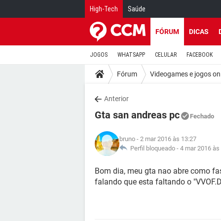
High-Tech
Saúde
FÓRUM
DICAS
JOGOS
WHATSAPP
CELULAR
FACEBOOK
Fórum
Videogames e jogos on
Anterior
Gta san andreas pc
Fechado
bruno
- 2 mar 2016 às 13:27
Perfil bloqueado -
4 mar 2016 às
Bom dia, meu gta nao abre como fa
falando que esta faltando o "VVOF.