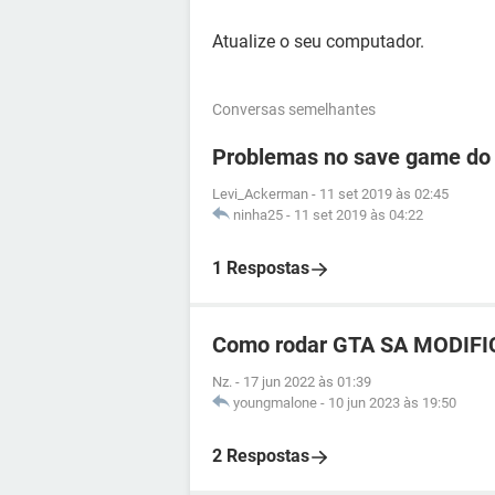
Atualize o seu computador.
Conversas semelhantes
Problemas no save game do
Levi_Ackerman
-
11 set 2019 às 02:45
ninha25
-
11 set 2019 às 04:22
1 Respostas
Como rodar GTA SA MODIFI
Nz.
-
17 jun 2022 às 01:39
youngmalone
-
10 jun 2023 às 19:50
2 Respostas