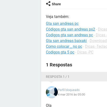
Share
Veja também:
Gta san andreas pc
Códigos gta san andreas ps2
-
Dicas
Codigos gta san andreas pc
-
Dicas 
Gta san andreas baixaki
-
Downloads
Como colocar _ no pc
-
Dicas -Tecla
Codigos gta 5 pc
-
Dicas -PC
1 Respostas
RESPOSTA 1 / 1
Perfil bloqueado
4 mar 2016 às 05:00
Ola