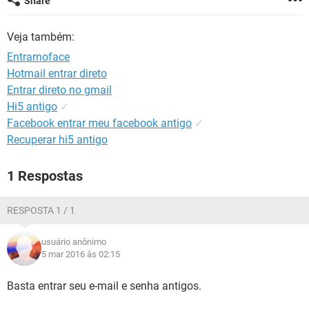
Share
GUIA DE COMPRAS
Veja também:
Entrarnoface
Hotmail entrar direto
Entrar direto no gmail
Hi5 antigo
✓
Facebook entrar meu facebook antigo
✓
Recuperar hi5 antigo
1 Respostas
RESPOSTA 1 / 1
usuário anônimo
5 mar 2016 às 02:15
Basta entrar seu e-mail e senha antigos.