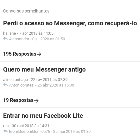
Conversas semelhantes
Perdi o acesso ao Messenger, como recuperá-lo
kailane
-
7 abr 2018 às 11:05
Alessandra
-
8 jul 2020 às 01:50
195 Respostas
Quero meu Messenger antigo
aline santiago
-
22 fev 2011 às 07:39
Antoniopratezi
-
26 abr 2020 às 15:00
19 Respostas
Entrar no meu Facebook Lite
rita
-
30 mai 2018 às 14:31
Eronildoeronildonildo76
-
25 mai 2019 às 01:30