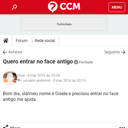
MENU
INÍCIO
JOGOS
WHATSAPP
DICAS
Fórum
Rede social
CELULAR
FACEBOOK
JOGOS
WHATSAPP
DOWNLOADS
Anterior
Seguinte
OUTLOOK
EXCEL
CELULAR
FACEBOOK
Quero entrar no face antigo
INSTAGRAM
JOGOS
GMAIL
WHATSAPP
Fechado
FÓRUM
OUTLOOK
EXCEL
GUIA DE COMPRAS
CELULAR
FACEBOOK
Gisa
- 4 mar 2016 às 20:03
INSTAGRAM
JOGOS
GMAIL
WHATSAPP
GLOSSÁRIO
usuário anônimo -
5 mar 2016 às 02:15
OUTLOOK
EXCEL
GUIA DE COMPRAS
CELULAR
FACEBOOK
INSTAGRAM
JOGOS
GMAIL
WHATSAPP
Bom dia, olá!meu nome é Gisele e precisou entrar no face
OUTLOOK
EXCEL
antigo me ajuda.
GUIA DE COMPRAS
CELULAR
FACEBOOK
INSTAGRAM
GMAIL
OUTLOOK
EXCEL
GUIA DE COMPRAS
INSTAGRAM
GMAIL