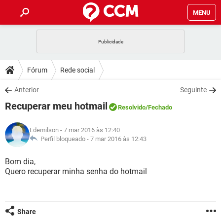
MENU
INÍCIO
JOGOS
WHATSAPP
DICAS
Fórum
Rede social
CELULAR
FACEBOOK
JOGOS
WHATSAPP
DOWNLOADS
Anterior
Seguinte
OUTLOOK
EXCEL
CELULAR
FACEBOOK
Recuperar meu hotmail
INSTAGRAM
JOGOS
GMAIL
WHATSAPP
Resolvido
/Fechado
FÓRUM
OUTLOOK
EXCEL
GUIA DE COMPRAS
CELULAR
FACEBOOK
Edemilson
- 7 mar 2016 às 12:40
INSTAGRAM
JOGOS
GMAIL
WHATSAPP
GLOSSÁRIO
Perfil bloqueado -
7 mar 2016 às 12:43
OUTLOOK
EXCEL
GUIA DE COMPRAS
CELULAR
FACEBOOK
INSTAGRAM
JOGOS
GMAIL
WHATSAPP
Bom dia,
OUTLOOK
EXCEL
Quero recuperar minha senha do hotmail
GUIA DE COMPRAS
CELULAR
FACEBOOK
INSTAGRAM
GMAIL
OUTLOOK
EXCEL
GUIA DE COMPRAS
INSTAGRAM
GMAIL
Share