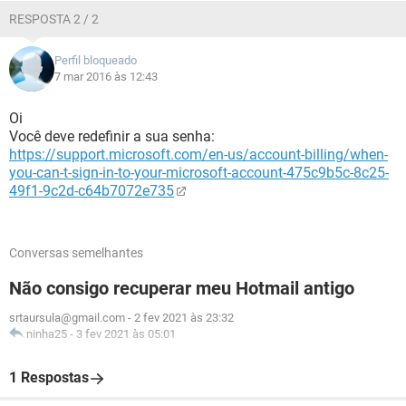
RESPOSTA 2 / 2
Perfil bloqueado
7 mar 2016 às 12:43
Oi
Você deve redefinir a sua senha:
https://support.microsoft.com/en-us/account-billing/when-
you-can-t-sign-in-to-your-microsoft-account-475c9b5c-8c25-
49f1-9c2d-c64b7072e735
Conversas semelhantes
Não consigo recuperar meu Hotmail antigo
srtaursula@gmail.com
-
2 fev 2021 às 23:32
ninha25
-
3 fev 2021 às 05:01
1 Respostas