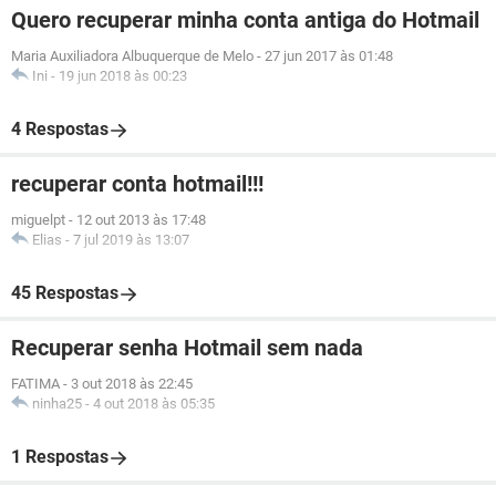
Quero recuperar minha conta antiga do Hotmail
Maria Auxiliadora Albuquerque de Melo
-
27 jun 2017 às 01:48
Ini
-
19 jun 2018 às 00:23
4 Respostas
recuperar conta hotmail!!!
miguelpt
-
12 out 2013 às 17:48
Elias
-
7 jul 2019 às 13:07
45 Respostas
Recuperar senha Hotmail sem nada
FATIMA
-
3 out 2018 às 22:45
ninha25
-
4 out 2018 às 05:35
1 Respostas