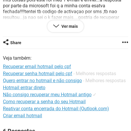
GUIA DE COMPRAS
por parte da microsoft foi q a minha conta esatva
fechada!!!!tentei tb codigo de activaçao por sms ,tb nao
resultou...ja nao sei o k fazer mais....gostria de recuperar
conta pois tenho um e-mail de uma amiga q nao me lmbro e
Ver mais
fikie incontactavel com ela...gostria de recupera minha conta
ou saber se é possivel recuperar e-mail de amigos ..obr
Share
Veja também:
Recuperar email hotmail pelo cpf
Recuperar senha hotmail pelo cpf
- Melhores respostas
Quero entrar no hotmail e não consigo
- Melhores respostas
Hotmail entrar direto
Não consigo recuperar meu Hotmail antigo
✓
Como recuperar a senha do seu Hotmail
Reativar conta encerrada do Hotmail (Outlook.com)
Criar email hotmail