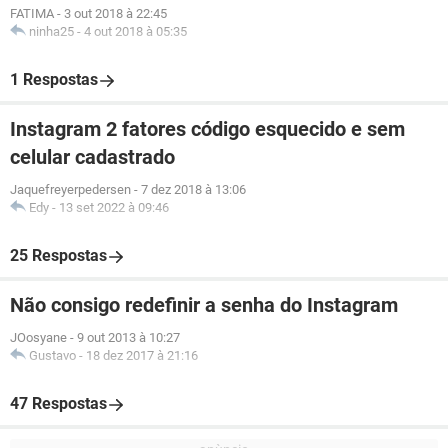
FATIMA
-
3 out 2018 à 22:45
ninha25
-
4 out 2018 à 05:35
1 Respostas
Instagram 2 fatores código esquecido e sem
celular cadastrado
Jaquefreyerpedersen
-
7 dez 2018 à 13:06
Edy
-
13 set 2022 à 09:46
25 Respostas
Não consigo redefinir a senha do Instagram
JOosyane
-
9 out 2013 à 10:27
Gustavo
-
18 dez 2017 à 21:16
47 Respostas