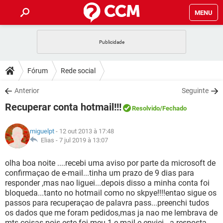
MENU
INÍCIO
JOGOS
WHATSAPP
DICAS
Fórum
Rede social
CELULAR
FACEBOOK
JOGOS
WHATSAPP
DOWNLOADS
Anterior
Seguinte
OUTLOOK
EXCEL
CELULAR
FACEBOOK
Recuperar conta hotmail!!!
INSTAGRAM
JOGOS
GMAIL
WHATSAPP
Resolvido
/Fechado
FÓRUM
OUTLOOK
EXCEL
GUIA DE COMPRAS
CELULAR
FACEBOOK
miguelpt
- 12 out 2013 à 17:48
INSTAGRAM
JOGOS
GMAIL
WHATSAPP
GLOSSÁRIO
Elias -
7 jul 2019 à 13:07
OUTLOOK
EXCEL
GUIA DE COMPRAS
CELULAR
FACEBOOK
INSTAGRAM
JOGOS
GMAIL
WHATSAPP
olha boa noite ....recebi uma aviso por parte da microsoft de
OUTLOOK
EXCEL
confirmaçao de e-mail...tinha um prazo de 9 dias para
GUIA DE COMPRAS
CELULAR
FACEBOOK
responder ,mas nao liguei...depois disso a minha conta foi
INSTAGRAM
GMAIL
bloqueda...tanto no hotmail como no skpye!!!!entao sigue os
OUTLOOK
EXCEL
GUIA DE COMPRAS
passos para recuperaçao de palavra pass...preenchi tudos
INSTAGRAM
GMAIL
os dados que me foram pedidos,mas ja nao me lembrava de
mts coisas pois este foi meu 1 e-mail e enviei...a resposta