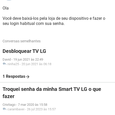
Ola
Você deve baixá-los pela loja de seu dispositivo e fazer o
seu login habitual com sua senha.
Conversas semelhantes
Desbloquear TV LG
David
-
19 jun 2021 às 22:49
ninha25
-
20 jun 2021 às 06:18
1 Respostas
Troquei senha da minha Smart TV LG o que
fazer
Cristiago
-
7 mar 2020 às 15:58
carambavei
-
26 jul 2023 às 15:57