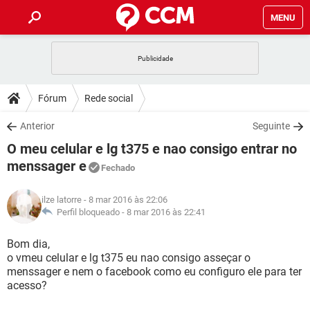
MENU
INÍCIO
JOGOS
WHATSAPP
DICAS
Fórum
Rede social
CELULAR
FACEBOOK
JOGOS
WHATSAPP
DOWNLOADS
Anterior
Seguinte
OUTLOOK
EXCEL
CELULAR
FACEBOOK
O meu celular e lg t375 e nao consigo entrar no
INSTAGRAM
JOGOS
GMAIL
WHATSAPP
FÓRUM
OUTLOOK
EXCEL
menssager e
Fechado
GUIA DE COMPRAS
CELULAR
FACEBOOK
INSTAGRAM
JOGOS
GMAIL
WHATSAPP
GLOSSÁRIO
OUTLOOK
EXCEL
ilze latorre
- 8 mar 2016 às 22:06
GUIA DE COMPRAS
CELULAR
FACEBOOK
Perfil bloqueado -
8 mar 2016 às 22:41
INSTAGRAM
JOGOS
GMAIL
WHATSAPP
OUTLOOK
EXCEL
Bom dia,
GUIA DE COMPRAS
CELULAR
FACEBOOK
INSTAGRAM
GMAIL
o vmeu celular e lg t375 eu nao consigo asseçar o
OUTLOOK
EXCEL
menssager e nem o facebook como eu configuro ele para ter
GUIA DE COMPRAS
acesso?
INSTAGRAM
GMAIL