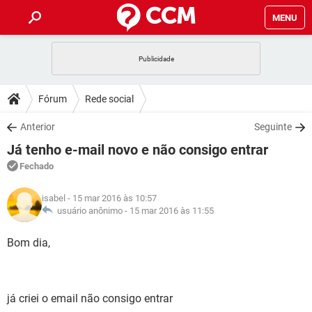
MENU
INÍCIO
JOGOS
WHATSAPP
DICAS
Fórum
Rede social
CELULAR
FACEBOOK
JOGOS
WHATSAPP
DOWNLOADS
Anterior
Seguinte
OUTLOOK
EXCEL
CELULAR
FACEBOOK
Já tenho e-mail novo e não consigo entrar
INSTAGRAM
JOGOS
GMAIL
WHATSAPP
FÓRUM
OUTLOOK
EXCEL
Fechado
GUIA DE COMPRAS
CELULAR
FACEBOOK
INSTAGRAM
JOGOS
GMAIL
WHATSAPP
GLOSSÁRIO
OUTLOOK
isabel
- 15 mar 2016 às 10:57
EXCEL
GUIA DE COMPRAS
CELULAR
FACEBOOK
usuário anônimo -
15 mar 2016 às 11:55
INSTAGRAM
JOGOS
GMAIL
WHATSAPP
OUTLOOK
EXCEL
Bom dia,
GUIA DE COMPRAS
CELULAR
FACEBOOK
INSTAGRAM
GMAIL
OUTLOOK
EXCEL
GUIA DE COMPRAS
INSTAGRAM
GMAIL
já criei o email não consigo entrar