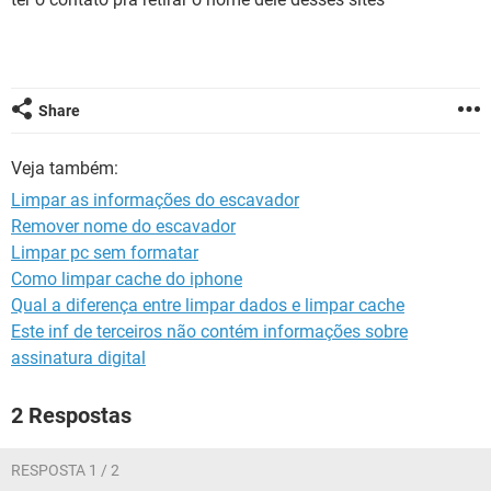
GUIA DE COMPRAS
Share
Veja também:
Limpar as informações do escavador
Remover nome do escavador
Limpar pc sem formatar
Como limpar cache do iphone
Qual a diferença entre limpar dados e limpar cache
Este inf de terceiros não contém informações sobre
assinatura digital
2 Respostas
RESPOSTA 1 / 2