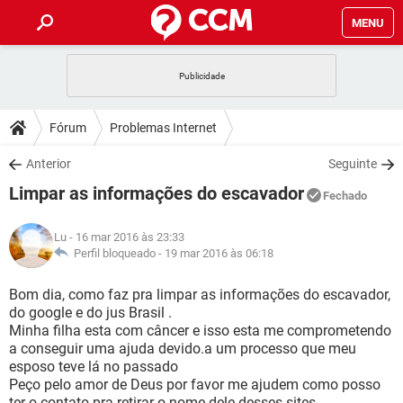
MENU
INÍCIO
JOGOS
WHATSAPP
DICAS
Fórum
Problemas Internet
CELULAR
FACEBOOK
JOGOS
WHATSAPP
DOWNLOADS
Anterior
Seguinte
OUTLOOK
EXCEL
CELULAR
FACEBOOK
Limpar as informações do escavador
INSTAGRAM
JOGOS
GMAIL
WHATSAPP
Fechado
FÓRUM
OUTLOOK
EXCEL
GUIA DE COMPRAS
CELULAR
FACEBOOK
Lu
- 16 mar 2016 às 23:33
INSTAGRAM
JOGOS
GMAIL
WHATSAPP
GLOSSÁRIO
Perfil bloqueado -
19 mar 2016 às 06:18
OUTLOOK
EXCEL
GUIA DE COMPRAS
CELULAR
FACEBOOK
INSTAGRAM
JOGOS
GMAIL
WHATSAPP
Bom dia, como faz pra limpar as informações do escavador,
OUTLOOK
EXCEL
do google e do jus Brasil .
GUIA DE COMPRAS
CELULAR
FACEBOOK
Minha filha esta com câncer e isso esta me comprometendo
INSTAGRAM
GMAIL
a conseguir uma ajuda devido.a um processo que meu
OUTLOOK
EXCEL
GUIA DE COMPRAS
esposo teve lá no passado
INSTAGRAM
GMAIL
Peço pelo amor de Deus por favor me ajudem como posso
ter o contato pra retirar o nome dele desses sites