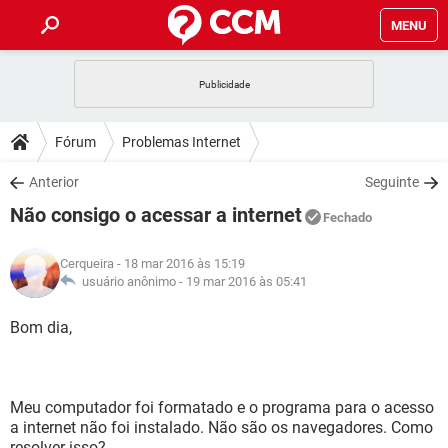
MENU
INÍCIO
JOGOS
WHATSAPP
DICAS
Fórum
Problemas Internet
CELULAR
FACEBOOK
JOGOS
WHATSAPP
DOWNLOADS
Anterior
Seguinte
OUTLOOK
EXCEL
CELULAR
FACEBOOK
Não consigo o acessar a internet
INSTAGRAM
JOGOS
GMAIL
WHATSAPP
Fechado
FÓRUM
OUTLOOK
EXCEL
GUIA DE COMPRAS
CELULAR
FACEBOOK
Cerqueira
- 18 mar 2016 às 15:19
INSTAGRAM
JOGOS
GMAIL
WHATSAPP
GLOSSÁRIO
usuário anônimo -
19 mar 2016 às 05:41
OUTLOOK
EXCEL
GUIA DE COMPRAS
CELULAR
FACEBOOK
INSTAGRAM
JOGOS
GMAIL
WHATSAPP
Bom dia,
OUTLOOK
EXCEL
GUIA DE COMPRAS
CELULAR
FACEBOOK
INSTAGRAM
GMAIL
OUTLOOK
EXCEL
GUIA DE COMPRAS
Meu computador foi formatado e o programa para o acesso
INSTAGRAM
GMAIL
a internet não foi instalado. Não são os navegadores. Como
resolver isso?