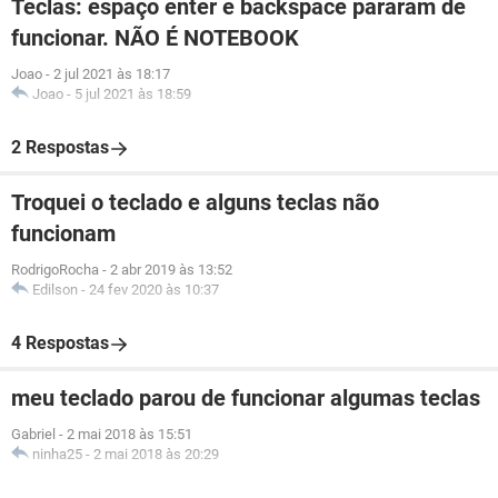
Teclas: espaço enter e backspace pararam de
funcionar. NÃO É NOTEBOOK
Joao
-
2 jul 2021 às 18:17
Joao
-
5 jul 2021 às 18:59
2 Respostas
Troquei o teclado e alguns teclas não
funcionam
RodrigoRocha
-
2 abr 2019 às 13:52
Edilson
-
24 fev 2020 às 10:37
4 Respostas
meu teclado parou de funcionar algumas teclas
Gabriel
-
2 mai 2018 às 15:51
ninha25
-
2 mai 2018 às 20:29