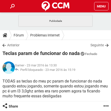
MENU
INÍCIO
JOGOS
WHATSAPP
DICAS
Fórum
Problemas Internet
CELULAR
FACEBOOK
JOGOS
WHATSAPP
DOWNLOADS
Anterior
Seguinte
OUTLOOK
EXCEL
CELULAR
FACEBOOK
Teclas param de funcionar do nada
INSTAGRAM
JOGOS
GMAIL
WHATSAPP
Fechado
FÓRUM
OUTLOOK
EXCEL
GUIA DE COMPRAS
CELULAR
FACEBOOK
Gamer
- 23 mar 2016 às 13:30
INSTAGRAM
JOGOS
GMAIL
WHATSAPP
GLOSSÁRIO
Perfil bloqueado -
23 mar 2016 às 15:19
OUTLOOK
EXCEL
GUIA DE COMPRAS
CELULAR
FACEBOOK
INSTAGRAM
JOGOS
GMAIL
WHATSAPP
TODAS as teclas do meu pc param de funcionar do nada
OUTLOOK
EXCEL
quando estou jogando, somente quando estou jogando meu
GUIA DE COMPRAS
CELULAR
FACEBOOK
pc é um I3 3,0ghz antes era raro porem agora ta ficando
INSTAGRAM
GMAIL
muito frequente essas desligadas
OUTLOOK
EXCEL
GUIA DE COMPRAS
INSTAGRAM
GMAIL
Share