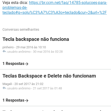
Veja esta dica:
https://br.ccm.net/faq/14785-solucoes-para-
problemas-de-
teclado#q=solu%C3%A7%C3%A3o+teclado&cur=2&url=%2F
Conversas semelhantes
Tecla backspace não funciona
pinheiro
-
29 mai 2016 às 10:10
usuário anônimo
-
30 mai 2016 às 02:28
1 Respostas
Teclas Backspace e Delete não funcionam
Magali
-
20 set 2017 às 21:02
usuário anônimo
-
21 set 2017 às 01:48
1 Respostas