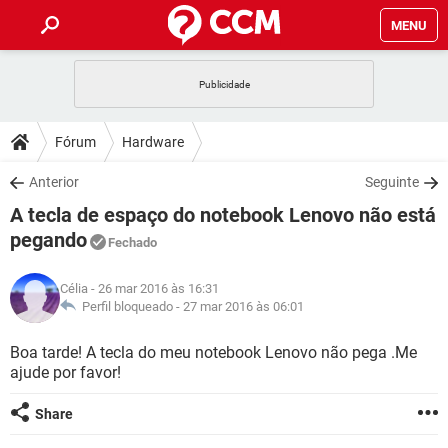
MENU
INÍCIO
JOGOS
WHATSAPP
DICAS
Fórum
Hardware
CELULAR
FACEBOOK
JOGOS
WHATSAPP
DOWNLOADS
Anterior
Seguinte
OUTLOOK
EXCEL
CELULAR
FACEBOOK
A tecla de espaço do notebook Lenovo não está
INSTAGRAM
JOGOS
GMAIL
WHATSAPP
FÓRUM
OUTLOOK
EXCEL
pegando
Fechado
GUIA DE COMPRAS
CELULAR
FACEBOOK
INSTAGRAM
JOGOS
GMAIL
WHATSAPP
GLOSSÁRIO
OUTLOOK
EXCEL
Célia
- 26 mar 2016 às 16:31
GUIA DE COMPRAS
CELULAR
FACEBOOK
Perfil bloqueado -
27 mar 2016 às 06:01
INSTAGRAM
JOGOS
GMAIL
WHATSAPP
OUTLOOK
EXCEL
Boa tarde! A tecla do meu notebook Lenovo não pega .Me
GUIA DE COMPRAS
CELULAR
FACEBOOK
INSTAGRAM
GMAIL
ajude por favor!
OUTLOOK
EXCEL
GUIA DE COMPRAS
Share
INSTAGRAM
GMAIL