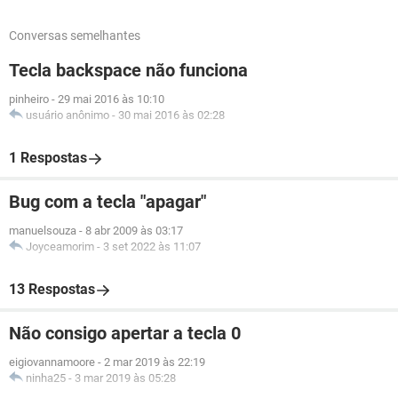
Conversas semelhantes
Tecla backspace não funciona
pinheiro
-
29 mai 2016 às 10:10
usuário anônimo
-
30 mai 2016 às 02:28
1 Respostas
Bug com a tecla "apagar"
manuelsouza
-
8 abr 2009 às 03:17
Joyceamorim
-
3 set 2022 às 11:07
13 Respostas
Não consigo apertar a tecla 0
eigiovannamoore
-
2 mar 2019 às 22:19
ninha25
-
3 mar 2019 às 05:28