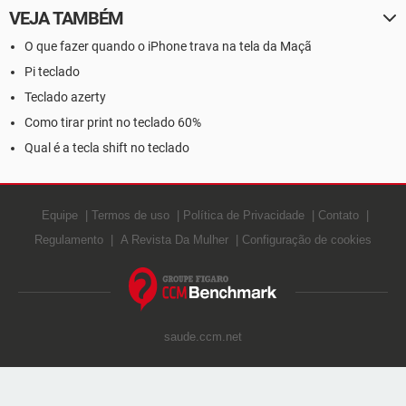
VEJA TAMBÉM
O que fazer quando o iPhone trava na tela da Maçã
Pi teclado
Teclado azerty
Como tirar print no teclado 60%
Qual é a tecla shift no teclado
Equipe
Termos de uso
Política de Privacidade
Contato
Regulamento
A Revista Da Mulher
Configuração de cookies
saude.ccm.net