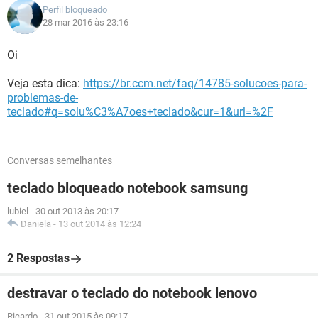
Perfil bloqueado
28 mar 2016 às 23:16
Oi
Veja esta dica:
https://br.ccm.net/faq/14785-solucoes-para-
problemas-de-
teclado#q=solu%C3%A7oes+teclado&cur=1&url=%2F
Conversas semelhantes
teclado bloqueado notebook samsung
lubiel
-
30 out 2013 às 20:17
Daniela
-
13 out 2014 às 12:24
2 Respostas
destravar o teclado do notebook lenovo
Ricardo
-
31 out 2015 às 09:17