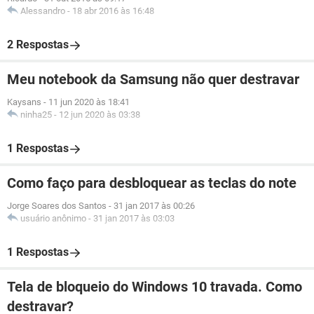
Alessandro
-
18 abr 2016 às 16:48
2 Respostas
Meu notebook da Samsung não quer destravar
Kaysans
-
11 jun 2020 às 18:41
ninha25
-
12 jun 2020 às 03:38
1 Respostas
Como faço para desbloquear as teclas do note
Jorge Soares dos Santos
-
31 jan 2017 às 00:26
usuário anônimo
-
31 jan 2017 às 03:03
1 Respostas
Tela de bloqueio do Windows 10 travada. Como
destravar?