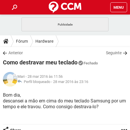
MENU
INÍCIO
JOGOS
WHATSAPP
DICAS
Fórum
Hardware
CELULAR
FACEBOOK
JOGOS
WHATSAPP
DOWNLOADS
Anterior
Seguinte
OUTLOOK
EXCEL
CELULAR
FACEBOOK
Como destravar meu teclado
INSTAGRAM
JOGOS
GMAIL
WHATSAPP
Fechado
FÓRUM
OUTLOOK
EXCEL
GUIA DE COMPRAS
CELULAR
FACEBOOK
Mari
- 28 mar 2016 às 11:56
INSTAGRAM
JOGOS
GMAIL
WHATSAPP
GLOSSÁRIO
Perfil bloqueado -
28 mar 2016 às 23:16
OUTLOOK
EXCEL
GUIA DE COMPRAS
CELULAR
FACEBOOK
INSTAGRAM
JOGOS
GMAIL
WHATSAPP
Bom dia,
OUTLOOK
EXCEL
descansei a mão em cima do meu teclado Samsung por um
GUIA DE COMPRAS
CELULAR
FACEBOOK
tempo e ele travou. Como consigo destrava-lo?
INSTAGRAM
GMAIL
OUTLOOK
EXCEL
GUIA DE COMPRAS
INSTAGRAM
GMAIL