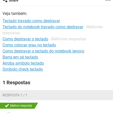
Share
GUIA DE COMPRAS
Veja também:
Teclado travado como destravar
Teclado do notebook travado como destravar
- Melhores
respostas
Como destravar o teclado
- Melhores respostas
Como colocar grau no teclado
Como destravar o teclado do notebook lenovo
Barra em pé teclado
Arroba simbolo teclado
Simbolo check teclado
1 Respostas
RESPOSTA 1 / 1
Melhor resposta