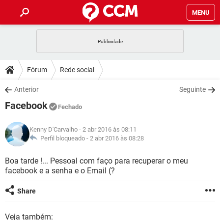
MENU
INÍCIO
JOGOS
WHATSAPP
DICAS
Fórum
Rede social
CELULAR
FACEBOOK
JOGOS
WHATSAPP
DOWNLOADS
Anterior
Seguinte
OUTLOOK
EXCEL
CELULAR
FACEBOOK
Facebook
INSTAGRAM
JOGOS
GMAIL
WHATSAPP
Fechado
FÓRUM
OUTLOOK
EXCEL
GUIA DE COMPRAS
CELULAR
FACEBOOK
Kenny D'Carvalho
- 2 abr 2016 às 08:11
INSTAGRAM
JOGOS
GMAIL
WHATSAPP
GLOSSÁRIO
Perfil bloqueado -
2 abr 2016 às 08:28
OUTLOOK
EXCEL
GUIA DE COMPRAS
CELULAR
FACEBOOK
INSTAGRAM
JOGOS
GMAIL
WHATSAPP
Boa tarde !... Pessoal com faço para recuperar o meu
OUTLOOK
EXCEL
facebook e a senha e o Email (?
GUIA DE COMPRAS
CELULAR
FACEBOOK
INSTAGRAM
GMAIL
OUTLOOK
EXCEL
Share
GUIA DE COMPRAS
INSTAGRAM
GMAIL
Veja também: