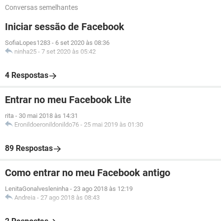
Conversas semelhantes
Iniciar sessão de Facebook
SofiaLopes1283
-
6 set 2020 às 08:36
ninha25
-
7 set 2020 às 05:42
4 Respostas
Entrar no meu Facebook Lite
rita
-
30 mai 2018 às 14:31
Eronildoeronildonildo76
-
25 mai 2019 às 01:30
89 Respostas
Como entrar no meu Facebook antigo
LenitaGonalvesleninha
-
23 ago 2018 às 12:19
Andreia
-
27 ago 2018 às 08:43