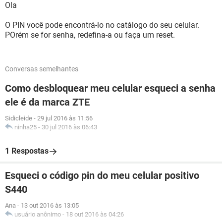
Ola
O PIN você pode encontrá-lo no catálogo do seu celular.
POrém se for senha, redefina-a ou faça um reset.
Conversas semelhantes
Como desbloquear meu celular esqueci a senha
ele é da marca ZTE
Sidicleide
-
29 jul 2016 às 11:56
ninha25
-
30 jul 2016 às 06:43
1 Respostas
Esqueci o código pin do meu celular positivo
S440
Ana
-
13 out 2016 às 13:05
usuário anônimo
-
18 out 2016 às 04:26