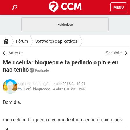
MENU
INÍCIO
JOGOS
WHATSAPP
DICAS
Fórum
Softwares e aplicativos
CELULAR
FACEBOOK
JOGOS
WHATSAPP
DOWNLOADS
Anterior
Seguinte
OUTLOOK
EXCEL
CELULAR
FACEBOOK
Meu celular bloqueou e ta pedindo o pin e eu
INSTAGRAM
JOGOS
GMAIL
WHATSAPP
FÓRUM
OUTLOOK
EXCEL
nao tenho
Fechado
GUIA DE COMPRAS
CELULAR
FACEBOOK
INSTAGRAM
JOGOS
GMAIL
WHATSAPP
GLOSSÁRIO
OUTLOOK
EXCEL
reginaldo conceição
- 4 abr 2016 às 10:01
GUIA DE COMPRAS
CELULAR
FACEBOOK
Perfil bloqueado -
4 abr 2016 às 11:55
INSTAGRAM
JOGOS
GMAIL
WHATSAPP
OUTLOOK
EXCEL
Bom dia,
GUIA DE COMPRAS
CELULAR
FACEBOOK
INSTAGRAM
GMAIL
OUTLOOK
EXCEL
GUIA DE COMPRAS
meu celular bloqueou e eu nao tenho a senha do pin e puk
INSTAGRAM
GMAIL