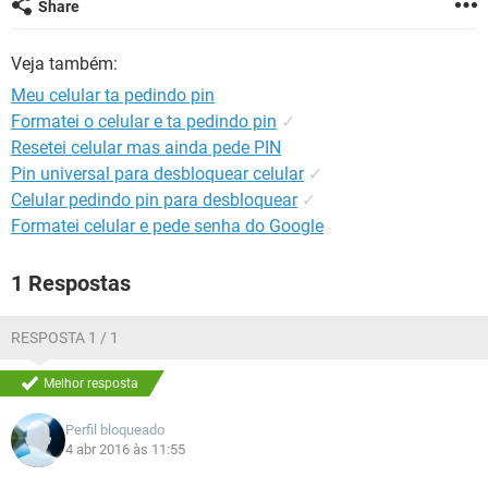
Share
GUIA DE COMPRAS
Veja também:
Meu celular ta pedindo pin
Formatei o celular e ta pedindo pin
✓
Resetei celular mas ainda pede PIN
Pin universal para desbloquear celular
✓
Celular pedindo pin para desbloquear
✓
Formatei celular e pede senha do Google
1 Respostas
RESPOSTA 1 / 1
Melhor resposta
Perfil bloqueado
4 abr 2016 às 11:55