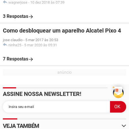
wagnerjose
-
10 dez 2018 às 07:39
3 Respostas
Como desbloquear um aparelho Alcatel Pixo 4
jose claudio
-
5 mar 2017 às 20:53
ninha25
-
5 mar 2020 às 05:31
7 Respostas
ASSINE NOSSA NEWSLETTER!
VEJA TAMBÉM