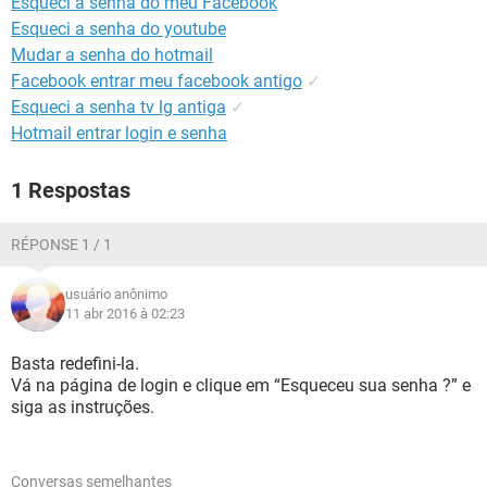
Esqueci a senha do meu Facebook
GUIA DE COMPRAS
Esqueci a senha do youtube
Mudar a senha do hotmail
Facebook entrar meu facebook antigo
✓
Esqueci a senha tv lg antiga
✓
Hotmail entrar login e senha
1 Respostas
RÉPONSE 1 / 1
usuário anônimo
11 abr 2016 à 02:23
Basta redefini-la.
Vá na página de login e clique em “Esqueceu sua senha ?” e
siga as instruções.
Conversas semelhantes