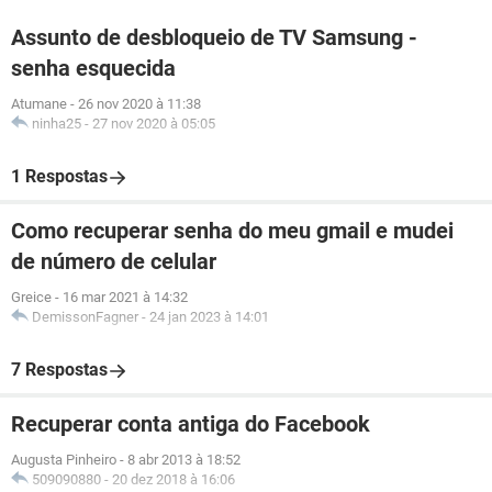
Assunto de desbloqueio de TV Samsung -
senha esquecida
Atumane
-
26 nov 2020 à 11:38
ninha25
-
27 nov 2020 à 05:05
1 Respostas
Como recuperar senha do meu gmail e mudei
de número de celular
Greice
-
16 mar 2021 à 14:32
DemissonFagner
-
24 jan 2023 à 14:01
7 Respostas
Recuperar conta antiga do Facebook
Augusta Pinheiro
-
8 abr 2013 à 18:52
509090880
-
20 dez 2018 à 16:06