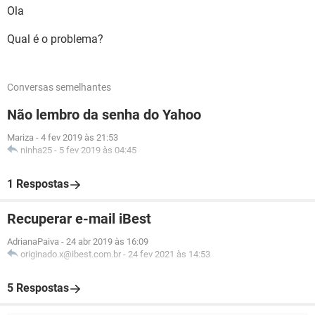
Ola
Qual é o problema?
Conversas semelhantes
Não lembro da senha do Yahoo
Mariza
-
4 fev 2019 às 21:53
ninha25
-
5 fev 2019 às 04:45
1 Respostas
Recuperar e-mail iBest
AdrianaPaiva
-
24 abr 2019 às 16:09
originado.x@ibest.com.br
-
24 fev 2021 às 14:53
5 Respostas