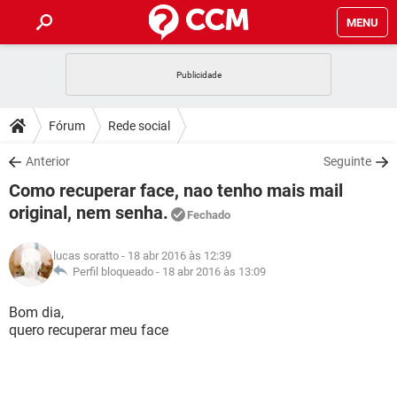
MENU
INÍCIO
JOGOS
WHATSAPP
DICAS
Fórum
Rede social
CELULAR
FACEBOOK
JOGOS
WHATSAPP
DOWNLOADS
Anterior
Seguinte
OUTLOOK
EXCEL
CELULAR
FACEBOOK
Como recuperar face, nao tenho mais mail
INSTAGRAM
JOGOS
GMAIL
WHATSAPP
FÓRUM
OUTLOOK
EXCEL
original, nem senha.
Fechado
GUIA DE COMPRAS
CELULAR
FACEBOOK
INSTAGRAM
JOGOS
GMAIL
WHATSAPP
GLOSSÁRIO
OUTLOOK
EXCEL
lucas soratto
- 18 abr 2016 às 12:39
GUIA DE COMPRAS
CELULAR
FACEBOOK
Perfil bloqueado -
18 abr 2016 às 13:09
INSTAGRAM
JOGOS
GMAIL
WHATSAPP
OUTLOOK
EXCEL
Bom dia,
GUIA DE COMPRAS
CELULAR
FACEBOOK
INSTAGRAM
GMAIL
quero recuperar meu face
OUTLOOK
EXCEL
GUIA DE COMPRAS
INSTAGRAM
GMAIL