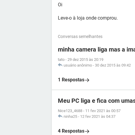
Oi
Leve-o à loja onde comprou.
Conversas semelhantes
minha camera liga mas a im
tato
-
29 dez 2015 às 20:19
usuário anônimo
-
30 dez 2015 às 09:42
1 Respostas
Meu PC liga e fica com umas 
Nice123_4688
-
11 fev 2021 às 00:57
ninha25
-
12 fev 2021 às 04:37
4 Respostas