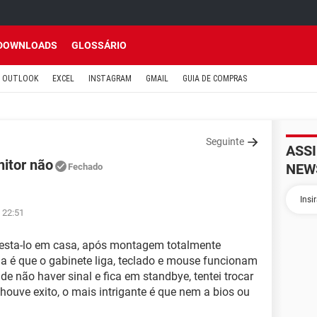
DOWNLOADS
GLOSSÁRIO
OUTLOOK
EXCEL
INSTAGRAM
GMAIL
GUIA DE COMPRAS
Seguinte
ASS
itor não
NEW
Fechado
 22:51
testa-lo em casa, após montagem totalmente
ma é que o gabinete liga, teclado e mouse funcionam
não haver sinal e fica em standbye, tentei trocar
houve exito, o mais intrigante é que nem a bios ou