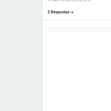
Haru
-
26 dez 2022 às 23:30
2 Respostas