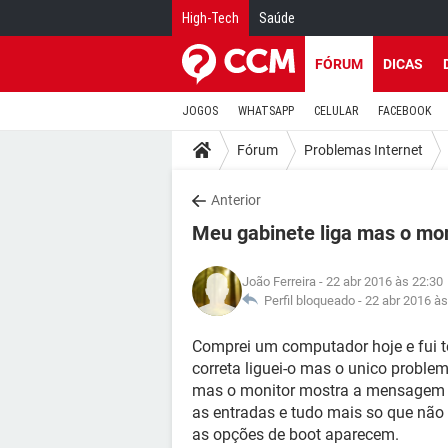
High-Tech
Saúde
FÓRUM
DICAS
JOGOS
WHATSAPP
CELULAR
FACEBOOK
Fórum
Problemas Internet
Anterior
Meu gabinete liga mas o mon
João Ferreira
- 22 abr 2016 às 22:30
Perfil bloqueado -
22 abr 2016 às
Comprei um computador hoje e fui 
correta liguei-o mas o unico proble
mas o monitor mostra a mensagem de 
as entradas e tudo mais so que não 
as opções de boot aparecem.