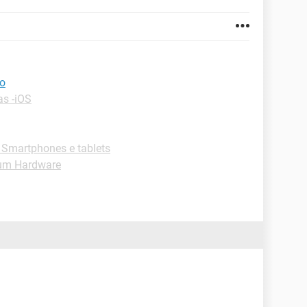
ão
as -iOS
Smartphones e tablets
um Hardware