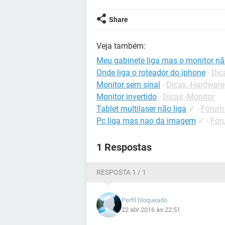
Share
Veja também:
Meu gabinete liga mas o monitor n
Onde liga o roteador do iphone
-
Dic
Monitor sem sinal
-
Dicas -Hardware
Monitor invertido
-
Dicas -Monitor
Tablet multilaser não liga
✓
-
Fórum 
Pc liga mas nao da imagem
✓
-
Fór
1 Respostas
RESPOSTA 1 / 1
Perfil bloqueado
22 abr 2016 às 22:51