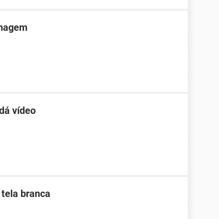
imagem
dá vídeo
 tela branca