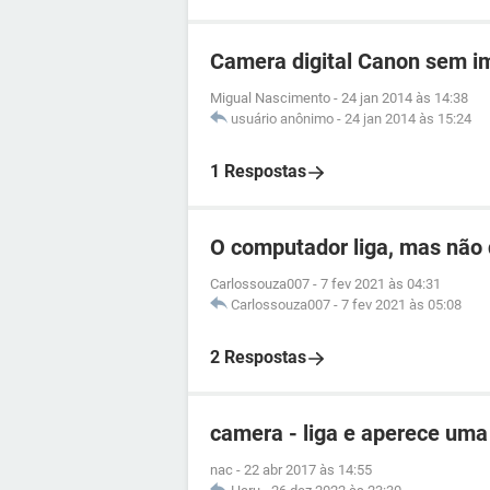
Camera digital Canon sem 
Migual Nascimento
-
24 jan 2014 às 14:38
usuário anônimo
-
24 jan 2014 às 15:24
1 Respostas
O computador liga, mas não 
Carlossouza007
-
7 fev 2021 às 04:31
Carlossouza007
-
7 fev 2021 às 05:08
2 Respostas
camera - liga e aperece uma
nac
-
22 abr 2017 às 14:55