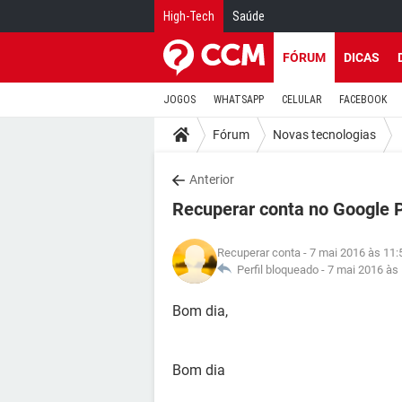
High-Tech
Saúde
FÓRUM
DICAS
JOGOS
WHATSAPP
CELULAR
FACEBOOK
Fórum
Novas tecnologias
Anterior
Recuperar conta no Google 
Recuperar conta
- 7 mai 2016 às 11:
Perfil bloqueado -
7 mai 2016 às
Bom dia,
Bom dia