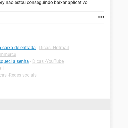
ory nao estou conseguindo baixar aplicativo
a caixa de entrada
-
Dicas -Hotmail
commerce
squeci a senha
-
Dicas -YouTube
il
cas -Redes sociais