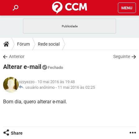
MENU
INÍCIO
JOGOS
WHATSAPP
DICAS
Fórum
Rede social
CELULAR
FACEBOOK
JOGOS
WHATSAPP
DOWNLOADS
Anterior
Seguinte
OUTLOOK
EXCEL
CELULAR
FACEBOOK
Alterar e-mail
INSTAGRAM
JOGOS
GMAIL
WHATSAPP
Fechado
FÓRUM
OUTLOOK
EXCEL
GUIA DE COMPRAS
CELULAR
FACEBOOK
ozzyezzo
- 10 mai 2016 às 19:48
INSTAGRAM
JOGOS
GMAIL
WHATSAPP
GLOSSÁRIO
usuário anônimo -
11 mai 2016 às 02:25
OUTLOOK
EXCEL
GUIA DE COMPRAS
CELULAR
FACEBOOK
INSTAGRAM
JOGOS
GMAIL
WHATSAPP
Bom dia, quero alterar e-mail.
OUTLOOK
EXCEL
GUIA DE COMPRAS
CELULAR
FACEBOOK
INSTAGRAM
GMAIL
OUTLOOK
EXCEL
GUIA DE COMPRAS
INSTAGRAM
GMAIL
Share