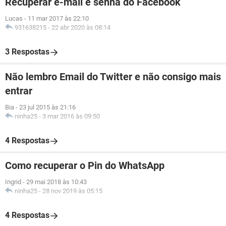
Recuperar e-mail e senha do Facebook
Lucas
-
11 mar 2017 às 22:10
931638215
-
22 abr 2020 às 08:14
3 Respostas
Não lembro Email do Twitter e não consigo mais
entrar
Bia
-
23 jul 2015 às 21:16
ninha25
-
3 mar 2016 às 09:50
4 Respostas
Como recuperar o Pin do WhatsApp
Ingrid
-
29 mai 2018 às 10:43
ninha25
-
28 nov 2019 às 05:15
4 Respostas