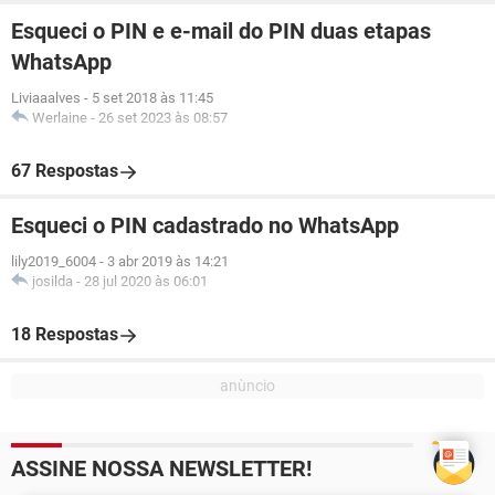
Esqueci o PIN e e-mail do PIN duas etapas
WhatsApp
Liviaaalves
-
5 set 2018 às 11:45
Werlaine
-
26 set 2023 às 08:57
67 Respostas
Esqueci o PIN cadastrado no WhatsApp
lily2019_6004
-
3 abr 2019 às 14:21
josilda
-
28 jul 2020 às 06:01
18 Respostas
ASSINE NOSSA NEWSLETTER!