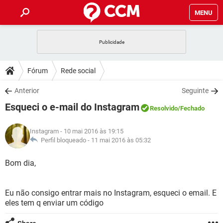
MENU
INÍCIO
JOGOS
WHATSAPP
DICAS
Fórum
Rede social
CELULAR
FACEBOOK
JOGOS
WHATSAPP
DOWNLOADS
Anterior
Seguinte
OUTLOOK
EXCEL
CELULAR
FACEBOOK
Esqueci o e-mail do Instagram
INSTAGRAM
JOGOS
GMAIL
WHATSAPP
Resolvido
/Fechado
FÓRUM
OUTLOOK
EXCEL
GUIA DE COMPRAS
CELULAR
FACEBOOK
Instagram
- 10 mai 2016 às 19:15
INSTAGRAM
JOGOS
GMAIL
WHATSAPP
GLOSSÁRIO
Perfil bloqueado -
11 mai 2016 às 05:32
OUTLOOK
EXCEL
GUIA DE COMPRAS
CELULAR
FACEBOOK
INSTAGRAM
JOGOS
GMAIL
WHATSAPP
Bom dia,
OUTLOOK
EXCEL
GUIA DE COMPRAS
CELULAR
FACEBOOK
INSTAGRAM
GMAIL
Eu não consigo entrar mais no Instagram, esqueci o email. E
OUTLOOK
EXCEL
GUIA DE COMPRAS
eles tem q enviar um código
INSTAGRAM
GMAIL