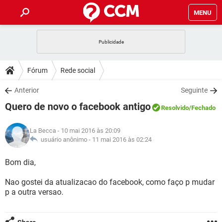
MENU
INÍCIO
JOGOS
WHATSAPP
DICAS
Fórum
Rede social
CELULAR
FACEBOOK
JOGOS
WHATSAPP
DOWNLOADS
Anterior
Seguinte
OUTLOOK
EXCEL
CELULAR
FACEBOOK
Quero de novo o facebook antigo
INSTAGRAM
JOGOS
GMAIL
WHATSAPP
Resolvido
/Fechado
FÓRUM
OUTLOOK
EXCEL
GUIA DE COMPRAS
CELULAR
FACEBOOK
La Becca
- 10 mai 2016 às 20:09
INSTAGRAM
JOGOS
GMAIL
WHATSAPP
GLOSSÁRIO
usuário anônimo -
11 mai 2016 às 02:24
OUTLOOK
EXCEL
GUIA DE COMPRAS
CELULAR
FACEBOOK
INSTAGRAM
JOGOS
GMAIL
WHATSAPP
Bom dia,
OUTLOOK
EXCEL
GUIA DE COMPRAS
CELULAR
FACEBOOK
Nao gostei da atualizacao do facebook, como faço p mudar
INSTAGRAM
GMAIL
p a outra versao.
OUTLOOK
EXCEL
GUIA DE COMPRAS
INSTAGRAM
GMAIL