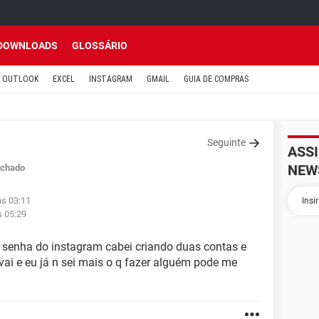
DOWNLOADS
GLOSSÁRIO
OUTLOOK
EXCEL
INSTAGRAM
GMAIL
GUIA DE COMPRAS
Seguinte
ASS
NEW
chado
às 03:11
s 05:29
ha senha do instagram cabei criando duas contas e
 vai e eu já n sei mais o q fazer alguém pode me