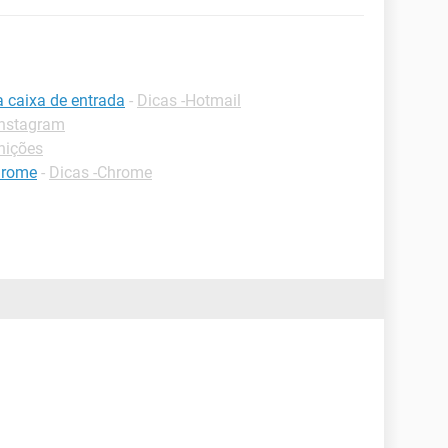
a caixa de entrada
-
Dicas -Hotmail
Instagram
nições
hrome
-
Dicas -Chrome