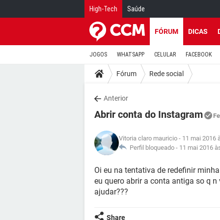
High-Tech
Saúde
FÓRUM
DICAS
JOGOS
WHATSAPP
CELULAR
FACEBOOK
Fórum
Rede social
Anterior
Abrir conta do Instagram
Fe
Vitoria claro mauricio
- 11 mai 2016 
Perfil bloqueado -
11 mai 2016 à
Oi eu na tentativa de redefinir min
eu quero abrir a conta antiga so q n
ajudar???
Share