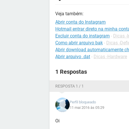
Veja também:
Abrir conta do Instagram
Hotmail entrar direto na minha cont
Excluir conta do instagram
-
Dicas -
Como abrir arquivo bak
-
Dicas -Defi
Abrir download automaticamente c
Abrir arquivo .dat
-
Dicas -Hardware
1 Respostas
RESPOSTA 1 / 1
Perfil bloqueado
11 mai 2016 às 05:29
Oi