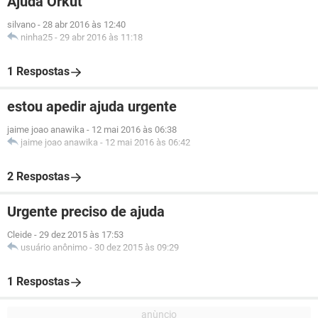
Ajuda Orkut
silvano
-
28 abr 2016 às 12:40
ninha25
-
29 abr 2016 às 11:18
1 Respostas
estou apedir ajuda urgente
jaime joao anawika
-
12 mai 2016 às 06:38
jaime joao anawika
-
12 mai 2016 às 06:42
2 Respostas
Urgente preciso de ajuda
Cleide
-
29 dez 2015 às 17:53
usuário anônimo
-
30 dez 2015 às 09:29
1 Respostas