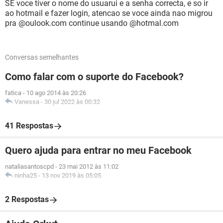
SE voce tiver o nome do usuarui e a senha correcta, e so ir
ao hotmail e fazer login, atencao se voce ainda nao migrou
pra @oulook.com continue usando @hotmal.com
Conversas semelhantes
Como falar com o suporte do Facebook?
fatica
-
10 ago 2014 às 20:26
Vanessa
-
30 jul 2022 às 00:32
41 Respostas
Quero ajuda para entrar no meu Facebook
nataliasantoscpd
-
23 mai 2012 às 11:02
ninha25
-
13 nov 2019 às 05:05
2 Respostas