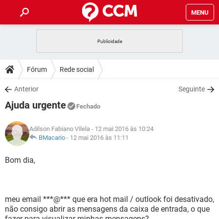
MENU
INÍCIO
JOGOS
WHATSAPP
DICAS
Fórum
Rede social
CELULAR
FACEBOOK
JOGOS
WHATSAPP
DOWNLOADS
Anterior
Seguinte
OUTLOOK
EXCEL
CELULAR
FACEBOOK
Ajuda urgente
INSTAGRAM
JOGOS
GMAIL
WHATSAPP
Fechado
FÓRUM
OUTLOOK
EXCEL
GUIA DE COMPRAS
CELULAR
FACEBOOK
Adilson Fabiano Vilela
- 12 mai 2016 às 10:24
INSTAGRAM
JOGOS
GMAIL
WHATSAPP
GLOSSÁRIO
BMacario
-
12 mai 2016 às 11:11
OUTLOOK
EXCEL
GUIA DE COMPRAS
CELULAR
FACEBOOK
INSTAGRAM
JOGOS
GMAIL
WHATSAPP
Bom dia,
OUTLOOK
EXCEL
GUIA DE COMPRAS
CELULAR
FACEBOOK
INSTAGRAM
GMAIL
OUTLOOK
EXCEL
GUIA DE COMPRAS
meu email ***@*** que era hot mail / outlook foi desativado,
INSTAGRAM
GMAIL
não consigo abrir as mensagens da caixa de entrada, o que
fazer para visualizar minhas mensagens?