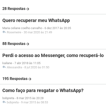
28 Respostas
Quero recuperar meu WhatsApp
Maria celiane coelho carvalho
-
6 dez 2017 às 20:35
Rosemeire
-
30 mai 2020 às 21:49
88 Respostas
Perdi o acesso ao Messenger, como recuperá-lo
kailane
-
7 abr 2018 às 11:05
Alessandra
-
8 jul 2020 às 01:50
195 Respostas
Como faço para resgatar o WhatsApp?
bobpreta
-
8 mar 2015 às 20:28
bobpreta
-
9 mar 2015 às 08:53