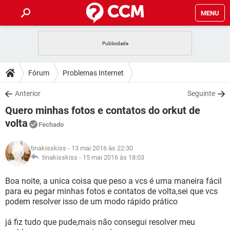
MENU
INÍCIO
JOGOS
WHATSAPP
DICAS
Fórum
Problemas Internet
CELULAR
FACEBOOK
JOGOS
WHATSAPP
DOWNLOADS
Anterior
Seguinte
OUTLOOK
EXCEL
CELULAR
FACEBOOK
Quero minhas fotos e contatos do orkut de
INSTAGRAM
JOGOS
GMAIL
WHATSAPP
FÓRUM
OUTLOOK
EXCEL
volta
Fechado
GUIA DE COMPRAS
CELULAR
FACEBOOK
INSTAGRAM
JOGOS
GMAIL
WHATSAPP
GLOSSÁRIO
OUTLOOK
EXCEL
tinakisskiss
- 13 mai 2016 às 22:30
GUIA DE COMPRAS
CELULAR
FACEBOOK
tinakisskiss -
15 mai 2016 às 18:03
INSTAGRAM
JOGOS
GMAIL
WHATSAPP
OUTLOOK
EXCEL
Boa noite, a unica coisa que peso a vcs é uma maneira fácil
GUIA DE COMPRAS
CELULAR
FACEBOOK
INSTAGRAM
GMAIL
para eu pegar minhas fotos e contatos de volta,sei que vcs
OUTLOOK
EXCEL
podem resolver isso de um modo rápido prático
GUIA DE COMPRAS
INSTAGRAM
GMAIL
já fiz tudo que pude,mais não consegui resolver meu