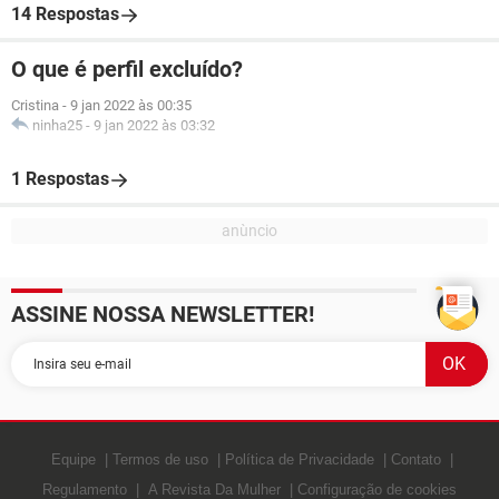
14 Respostas
O que é perfil excluído?
Cristina
-
9 jan 2022 às 00:35
ninha25
-
9 jan 2022 às 03:32
1 Respostas
ASSINE NOSSA NEWSLETTER!
Equipe
Termos de uso
Política de Privacidade
Contato
Regulamento
A Revista Da Mulher
Configuração de cookies