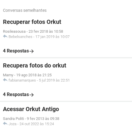
Conversas semelhantes
Recuperar fotos Orkut
Rosileasousa
-
23 fev 2018 às 10:58
Bebelsanches
-
17 jan 2019 às 10:07
4 Respostas
Recupera fotos do orkut
Mamy
-
19 ago 2018 às 21:25
fabianamarques
-
5 jul 2019 às 22:51
4 Respostas
Acessar Orkut Antigo
Sandra Politi
-
9 fev 2013 às 09:38
Joza
-
24 out 2022 às 15:24