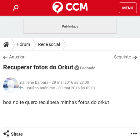
MENU
INÍCIO
JOGOS
WHATSAPP
DICAS
Fórum
Rede social
CELULAR
FACEBOOK
JOGOS
WHATSAPP
DOWNLOADS
Anterior
Seguinte
OUTLOOK
EXCEL
CELULAR
FACEBOOK
Recuperar fotos do Orkut
INSTAGRAM
JOGOS
GMAIL
WHATSAPP
Fechado
FÓRUM
OUTLOOK
EXCEL
GUIA DE COMPRAS
CELULAR
FACEBOOK
marilene barbara
- 29 mai 2016 às 23:00
INSTAGRAM
JOGOS
GMAIL
WHATSAPP
GLOSSÁRIO
usuário anônimo -
30 mai 2016 às 02:01
OUTLOOK
EXCEL
GUIA DE COMPRAS
CELULAR
FACEBOOK
INSTAGRAM
JOGOS
GMAIL
WHATSAPP
boa noite quero reculpera minhas fotos do orkut
OUTLOOK
EXCEL
GUIA DE COMPRAS
CELULAR
FACEBOOK
INSTAGRAM
GMAIL
OUTLOOK
EXCEL
GUIA DE COMPRAS
INSTAGRAM
GMAIL
Share