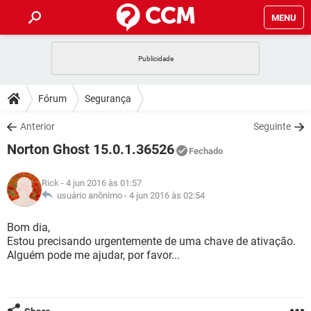
MENU
INÍCIO
JOGOS
WHATSAPP
DICAS
Fórum
Segurança
CELULAR
FACEBOOK
JOGOS
WHATSAPP
DOWNLOADS
Anterior
Seguinte
OUTLOOK
EXCEL
CELULAR
FACEBOOK
Norton Ghost 15.0.1.36526
INSTAGRAM
JOGOS
GMAIL
WHATSAPP
Fechado
FÓRUM
OUTLOOK
EXCEL
GUIA DE COMPRAS
CELULAR
FACEBOOK
Rick
- 4 jun 2016 às 01:57
INSTAGRAM
JOGOS
GMAIL
WHATSAPP
GLOSSÁRIO
usuário anônimo -
4 jun 2016 às 02:54
OUTLOOK
EXCEL
GUIA DE COMPRAS
CELULAR
FACEBOOK
INSTAGRAM
JOGOS
GMAIL
WHATSAPP
Bom dia,
OUTLOOK
EXCEL
Estou precisando urgentemente de uma chave de ativação.
GUIA DE COMPRAS
CELULAR
FACEBOOK
Alguém pode me ajudar, por favor...
INSTAGRAM
GMAIL
OUTLOOK
EXCEL
GUIA DE COMPRAS
INSTAGRAM
GMAIL