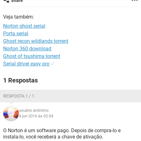
Share
GUIA DE COMPRAS
Veja também:
Norton ghost serial
Porta serial
Ghost recon wildlands torrent
Norton 360 download
Ghost of tsushima torrent
Serial driver easy pro
✓
1 Respostas
RESPOSTA 1 / 1
usuário anônimo
4 jun 2016 às 02:54
O Norton é um software pago. Depois de compra-lo e
instala-lo, você receberá a chave de ativação.