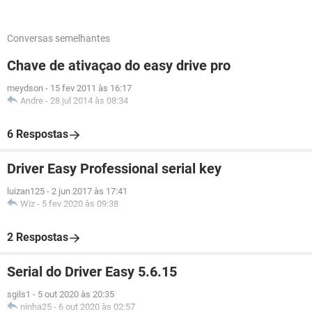
Conversas semelhantes
Chave de ativaçao do easy drive pro
meydson
-
15 fev 2011 às 16:17
Andre
-
28 jul 2014 às 08:34
6 Respostas
Driver Easy Professional serial key
luizan125
-
2 jun 2017 às 17:41
Wiz
-
5 fev 2020 às 09:38
2 Respostas
Serial do Driver Easy 5.6.15
sgils1
-
5 out 2020 às 20:35
ninha25
-
6 out 2020 às 02:57