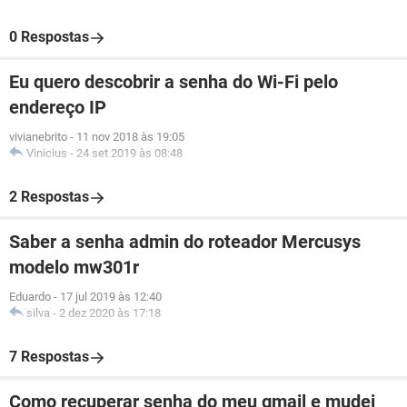
0 Respostas
Eu quero descobrir a senha do Wi-Fi pelo
endereço IP
vivianebrito
-
11 nov 2018 às 19:05
Vinicius
-
24 set 2019 às 08:48
2 Respostas
Saber a senha admin do roteador Mercusys
modelo mw301r
Eduardo
-
17 jul 2019 às 12:40
silva
-
2 dez 2020 às 17:18
7 Respostas
Como recuperar senha do meu gmail e mudei