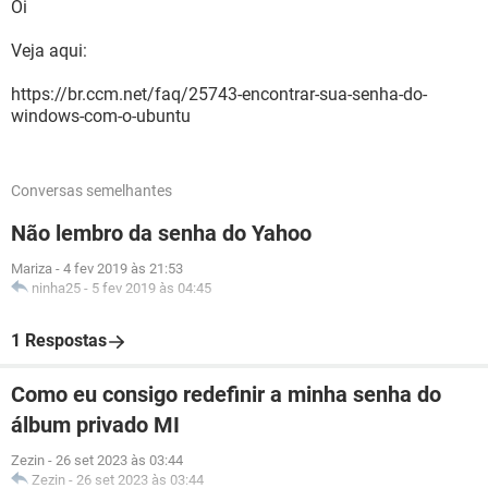
Oi
Veja aqui:
https://br.ccm.net/faq/25743-encontrar-sua-senha-do-
windows-com-o-ubuntu
Conversas semelhantes
Não lembro da senha do Yahoo
Mariza
-
4 fev 2019 às 21:53
ninha25
-
5 fev 2019 às 04:45
1 Respostas
Como eu consigo redefinir a minha senha do
álbum privado MI
Zezin
-
26 set 2023 às 03:44
Zezin
-
26 set 2023 às 03:44