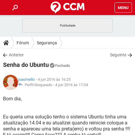
MENU
INÍCIO
JOGOS
WHATSAPP
DICAS
Fórum
Segurança
CELULAR
FACEBOOK
JOGOS
WHATSAPP
DOWNLOADS
Anterior
Seguinte
OUTLOOK
EXCEL
CELULAR
FACEBOOK
Senha do Ubuntu
INSTAGRAM
JOGOS
GMAIL
WHATSAPP
Fechado
FÓRUM
OUTLOOK
EXCEL
GUIA DE COMPRAS
CELULAR
FACEBOOK
joaomello
- 4 jun 2016 às 16:25
INSTAGRAM
JOGOS
GMAIL
WHATSAPP
GLOSSÁRIO
Perfil bloqueado -
4 jun 2016 às 17:04
OUTLOOK
EXCEL
GUIA DE COMPRAS
CELULAR
FACEBOOK
INSTAGRAM
JOGOS
GMAIL
WHATSAPP
Bom dia,
OUTLOOK
EXCEL
GUIA DE COMPRAS
CELULAR
FACEBOOK
INSTAGRAM
GMAIL
Eu queria uma solução tenho o sistema Ubuntu tinha uma
OUTLOOK
EXCEL
GUIA DE COMPRAS
atualização 14.04 e eu atualizei quando reiniciei coloque a
INSTAGRAM
GMAIL
senha e apareceu uma tela preta(erro) e voltou pra senha !!!!
E tá assim!!!! Como faço??? A senha tá certa!!!