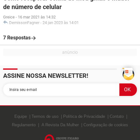
de número de celular
Greice
-
16 mar 2021 às 14:32
DemissonFagner
-
24 jan 2023 às 14:01
7 Respostas
ASSINE NOSSA NEWSLETTER!
Equipe
Termos de uso
Política de Privacidade
Contato
Regulamento
A Revista Da Mulher
Configuração de cookies