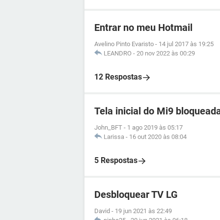
Entrar no meu Hotmail
Avelino Pinto Evaristo
-
14 jul 2017 às 19:25
LEANDRO
-
20 nov 2022 às 00:29
12 Respostas
Tela inicial do Mi9 bloquead
John_BFT
-
1 ago 2019 às 05:17
Larissa
-
16 out 2020 às 08:04
5 Respostas
Desbloquear TV LG
David
-
19 jun 2021 às 22:49