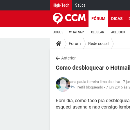
High-Tech
Saúde
FÓRUM
DICAS
JOGOS
WHATSAPP
CELULAR
FACEBOOK
Fórum
Rede social
Anterior
Como desbloquear o Hotmai
ana paula ferreira lima da silva
- 7 ju
Perfil bloqueado -
7 jun 2016 às 
Bom dia, como faco pra desbloquea
esqueci asenha e nao consigo lembrar: