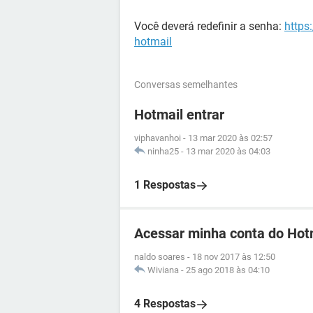
Você deverá redefinir a senha:
https
hotmail
Conversas semelhantes
Hotmail entrar
viphavanhoi
-
13 mar 2020 às 02:57
ninha25
-
13 mar 2020 às 04:03
1 Respostas
Acessar minha conta do Hot
naldo soares
-
18 nov 2017 às 12:50
Wiviana
-
25 ago 2018 às 04:10
4 Respostas