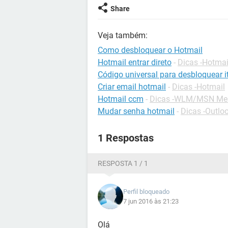
Share
Veja também:
Como desbloquear o Hotmail
Hotmail entrar direto
-
Dicas -Hotmai
Código universal para desbloquear it
Criar email hotmail
-
Dicas -Hotmail
Hotmail ccm
-
Dicas -WLM/MSN Me
Mudar senha hotmail
-
Dicas -Outlo
1 Respostas
RESPOSTA 1 / 1
Perfil bloqueado
7 jun 2016 às 21:23
Olá