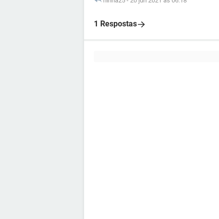
ninha25
-
20 jun 2021 às 06:18
1 Respostas