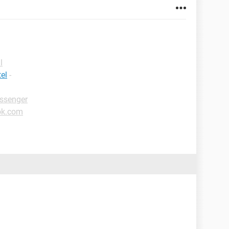
l
el
-
ssenger
ok.com