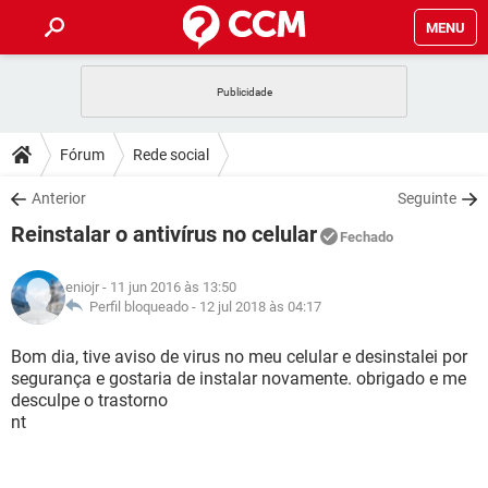
MENU
INÍCIO
JOGOS
WHATSAPP
DICAS
Fórum
Rede social
CELULAR
FACEBOOK
JOGOS
WHATSAPP
DOWNLOADS
Anterior
Seguinte
OUTLOOK
EXCEL
CELULAR
FACEBOOK
Reinstalar o antivírus no celular
INSTAGRAM
JOGOS
GMAIL
WHATSAPP
Fechado
FÓRUM
OUTLOOK
EXCEL
GUIA DE COMPRAS
CELULAR
FACEBOOK
eniojr
- 11 jun 2016 às 13:50
INSTAGRAM
JOGOS
GMAIL
WHATSAPP
GLOSSÁRIO
Perfil bloqueado -
12 jul 2018 às 04:17
OUTLOOK
EXCEL
GUIA DE COMPRAS
CELULAR
FACEBOOK
INSTAGRAM
JOGOS
GMAIL
WHATSAPP
Bom dia, tive aviso de virus no meu celular e desinstalei por
OUTLOOK
EXCEL
segurança e gostaria de instalar novamente. obrigado e me
GUIA DE COMPRAS
CELULAR
FACEBOOK
desculpe o trastorno
INSTAGRAM
GMAIL
nt
OUTLOOK
EXCEL
GUIA DE COMPRAS
INSTAGRAM
GMAIL