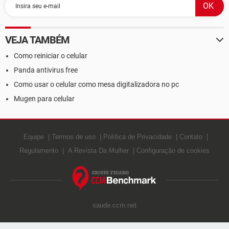
VEJA TAMBÉM
Como reiniciar o celular
Panda antivirus free
Como usar o celular como mesa digitalizadora no pc
Mugen para celular
Equipe
Termos de uso
Política de Privacidade
Contato
Regulamento
A Revista Da Mulher
Configuração de cookies
saude.ccm.net