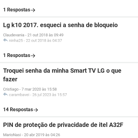
1 Respostas
Lg k10 2017. esqueci a senha de bloqueio
Claudevania
-
21 out 2018 às 09:49
ninha25
-
22 out 2018 às 04:37
1 Respostas
Troquei senha da minha Smart TV LG o que
fazer
Cristiago
-
7 mar 2020 às 15:58
carambavei
-
26 jul 2023 às 15:57
14 Respostas
PIN de proteção de privacidade de itel A32F
MarioNasi
-
20 abr 2019 às 04:26