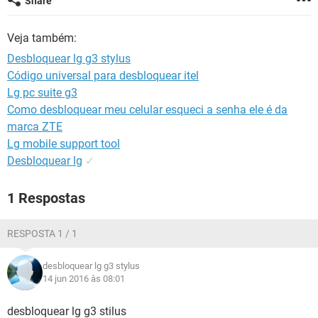
Share
GUIA DE COMPRAS
Veja também:
Desbloquear lg g3 stylus
Código universal para desbloquear itel
Lg pc suite g3
Como desbloquear meu celular esqueci a senha ele é da
marca ZTE
Lg mobile support tool
Desbloquear lg
✓
1 Respostas
RESPOSTA 1 / 1
desbloquear lg g3 stylus
14 jun 2016 às 08:01
desbloquear lg g3 stilus