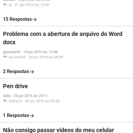
oi
-
27 abr 2015 às 13:00
15 Respostas
Problema com a abertura de arquivo do Word
docx
gouveia54
-
14 jun 2016 às 12:08
Anche905
-
24 jun 2016 às 08:08
2 Respostas
Pen drive
Aldo
-
25 jun 2016 às 20:11
ninha25
-
26 jun 2016 às 05:58
1 Respostas
Não consigo passar vídeos do meu celular