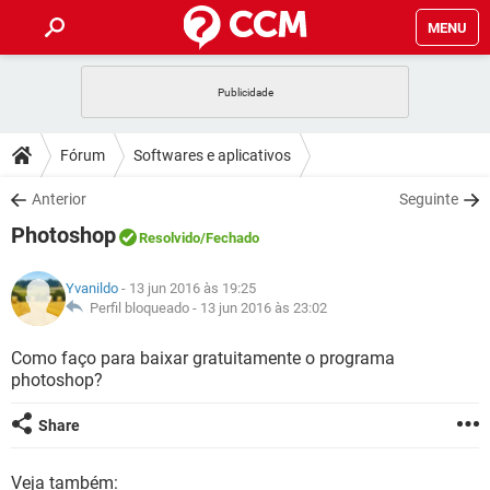
MENU
INÍCIO
JOGOS
WHATSAPP
DICAS
Fórum
Softwares e aplicativos
CELULAR
FACEBOOK
JOGOS
WHATSAPP
DOWNLOADS
Anterior
Seguinte
OUTLOOK
EXCEL
CELULAR
FACEBOOK
Photoshop
INSTAGRAM
JOGOS
GMAIL
WHATSAPP
Resolvido
/Fechado
FÓRUM
OUTLOOK
EXCEL
GUIA DE COMPRAS
CELULAR
FACEBOOK
Yvanildo
- 13 jun 2016 às 19:25
INSTAGRAM
JOGOS
GMAIL
WHATSAPP
GLOSSÁRIO
Perfil bloqueado -
13 jun 2016 às 23:02
OUTLOOK
EXCEL
GUIA DE COMPRAS
CELULAR
FACEBOOK
INSTAGRAM
JOGOS
GMAIL
WHATSAPP
Como faço para baixar gratuitamente o programa
OUTLOOK
EXCEL
photoshop?
GUIA DE COMPRAS
CELULAR
FACEBOOK
INSTAGRAM
GMAIL
OUTLOOK
EXCEL
Share
GUIA DE COMPRAS
INSTAGRAM
GMAIL
Veja também: