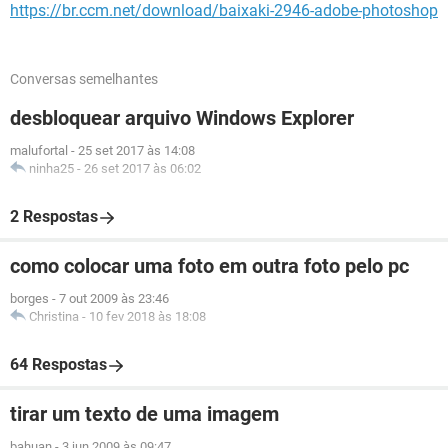
https://br.ccm.net/download/baixaki-2946-adobe-photoshop
Conversas semelhantes
desbloquear arquivo Windows Explorer
malufortal
-
25 set 2017 às 14:08
ninha25
-
26 set 2017 às 06:02
2 Respostas
como colocar uma foto em outra foto pelo pc
borges
-
7 out 2009 às 23:46
Christina
-
10 fev 2018 às 18:08
64 Respostas
tirar um texto de uma imagem
bahuan
-
3 jun 2009 às 09:47