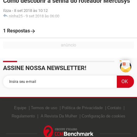
Como descobrir a senha do roteador Mercusys
Ilzza
-
8 set 2018 às 10:12
ninha25
-
9 set 2018 às 06:00
1 Respostas
ASSINE NOSSA NEWSLETTER!
Equipe
Termos de uso
Política de Privacidade
Contato
Regulamento
A Revista Da Mulher
Configuração de cookies