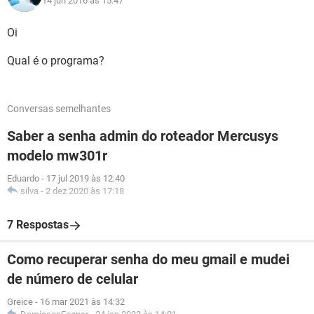
14 jun 2016 às 15:47
Oi
Qual é o programa?
Conversas semelhantes
Saber a senha admin do roteador Mercusys
modelo mw301r
Eduardo
-
17 jul 2019 às 12:40
silva
-
2 dez 2020 às 17:18
7 Respostas
Como recuperar senha do meu gmail e mudei
de número de celular
Greice
-
16 mar 2021 às 14:32