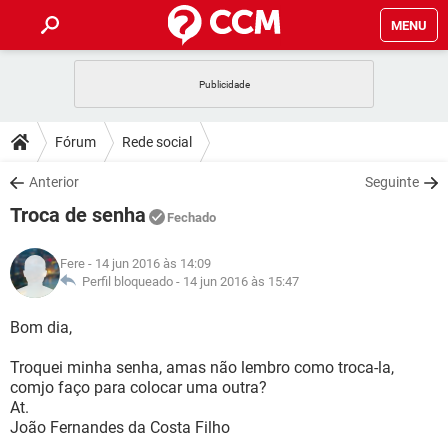
MENU
INÍCIO
JOGOS
WHATSAPP
DICAS
Fórum
Rede social
CELULAR
FACEBOOK
JOGOS
WHATSAPP
DOWNLOADS
Anterior
Seguinte
OUTLOOK
EXCEL
CELULAR
FACEBOOK
Troca de senha
INSTAGRAM
JOGOS
GMAIL
WHATSAPP
Fechado
FÓRUM
OUTLOOK
EXCEL
GUIA DE COMPRAS
CELULAR
FACEBOOK
Fere
- 14 jun 2016 às 14:09
INSTAGRAM
JOGOS
GMAIL
WHATSAPP
GLOSSÁRIO
Perfil bloqueado -
14 jun 2016 às 15:47
OUTLOOK
EXCEL
GUIA DE COMPRAS
CELULAR
FACEBOOK
INSTAGRAM
JOGOS
GMAIL
WHATSAPP
Bom dia,
OUTLOOK
EXCEL
GUIA DE COMPRAS
CELULAR
FACEBOOK
Troquei minha senha, amas não lembro como troca-la,
INSTAGRAM
GMAIL
comjo faço para colocar uma outra?
OUTLOOK
EXCEL
GUIA DE COMPRAS
At.
INSTAGRAM
GMAIL
João Fernandes da Costa Filho