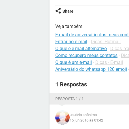
Share
Veja também:
E-mail de aniversário dos meus con
Entrar no e-mail
-
Dicas -Hotmail
O que é e-mail alternativo
-
Dicas -Y
Como recupero meus contatos
-
Dica
O que é um e-mail
-
Dicas - E-mail
Aniversário do whatsapp 120 emoji
1 Respostas
RESPOSTA 1 / 1
usuário anônimo
15 jun 2016 às 01:42