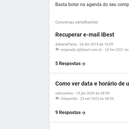
Basta botar na agenda do seu comp
Conversas semelhantes
Recuperar e-mail iBest
AdrianaPaiva
-
24 abr 2019 às 16:09
originado.x@ibest.com.br
-
24 fev 2021 às
5 Respostas
Como ver data e horário de
valcsantos
-
19 jan 2020 às 08:59
Oiiquerida
-
23 set 2023 às 08:56
9 Respostas