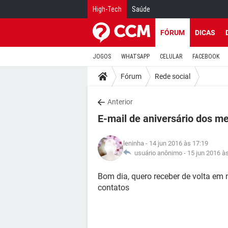
High-Tech
Saúde
FÓRUM
DICAS
JOGOS
WHATSAPP
CELULAR
FACEBOOK
Fórum
Rede social
Anterior
E-mail de aniversário dos m
leninha
- 14 jun 2016 às 17:19
usuário anônimo -
15 jun 2016 à
Bom dia, quero receber de volta em
contatos