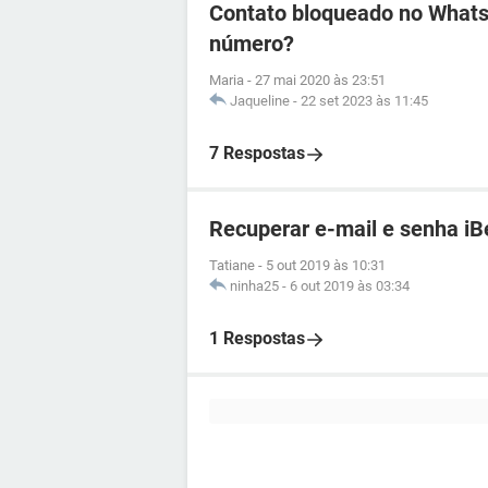
Contato bloqueado no WhatsA
número?
Maria
-
27 mai 2020 às 23:51
Jaqueline
-
22 set 2023 às 11:45
7 Respostas
Recuperar e-mail e senha iB
Tatiane
-
5 out 2019 às 10:31
ninha25
-
6 out 2019 às 03:34
1 Respostas