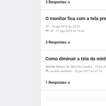
3 Respostas
O monitor fica com a tela pr
JP
-
14 ago 2016 às 23:02
JP
-
17 ago 2016 às 13:43
3 Respostas
Como diminuir a tela da min
Matilde Ribeiro da Silva dos Santos
-
19 jun 2
usuário anônimo
-
20 jun 2017 às 01:14
1 Respostas