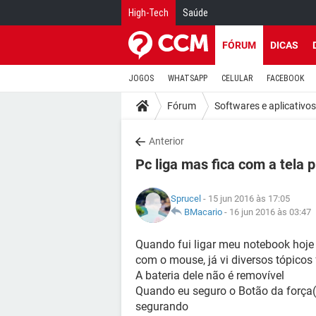
High-Tech
Saúde
FÓRUM
DICAS
JOGOS
WHATSAPP
CELULAR
FACEBOOK
Fórum
Softwares e aplicativos
Anterior
Pc liga mas fica com a tela p
Sprucel
- 15 jun 2016 às 17:05
BMacario
-
16 jun 2016 às 03:47
Quando fui ligar meu notebook hoje 
com o mouse, já vi diversos tópicos
A bateria dele não é removível
Quando eu seguro o Botão da força(l
segurando