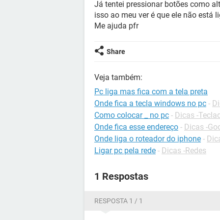
Já tentei pressionar botões como al
isso ao meu ver é que ele não está l
Me ajuda pfr
Share
Veja também:
Pc liga mas fica com a tela preta
Onde fica a tecla windows no pc
-
Di
Como colocar _ no pc
-
Dicas -Tecla
Onde fica esse endereço
-
Dicas -Go
Onde liga o roteador do iphone
-
Dic
Ligar pc pela rede
-
Dicas -Redes
1 Respostas
RESPOSTA 1 / 1