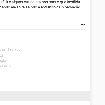
t+f10 e alguns outros atalhos mas o que inválida
igando ele só tá saindo e entrando da hibernação.
cas -Teclado
do
ogle
as -iOS