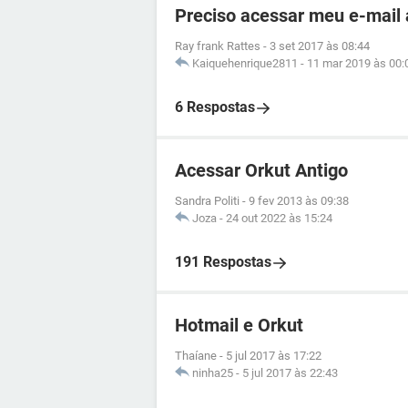
Preciso acessar meu e-mail 
Ray frank Rattes
-
3 set 2017 às 08:44
Kaiquehenrique2811
-
11 mar 2019 às 00:
6 Respostas
Acessar Orkut Antigo
Sandra Politi
-
9 fev 2013 às 09:38
Joza
-
24 out 2022 às 15:24
191 Respostas
Hotmail e Orkut
Thaíane
-
5 jul 2017 às 17:22
ninha25
-
5 jul 2017 às 22:43