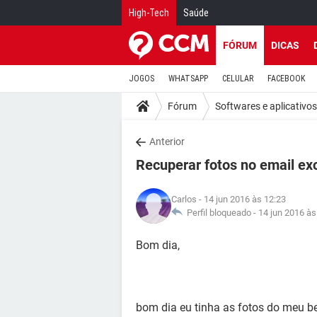
High-Tech
Saúde
FÓRUM
DICAS
JOGOS
WHATSAPP
CELULAR
FACEBOOK
Fórum
Softwares e aplicativos
Anterior
Recuperar fotos no email exc
Carlos
- 14 jun 2016 às 12:23
Perfil bloqueado -
14 jun 2016 às
Bom dia,
bom dia eu tinha as fotos do meu be