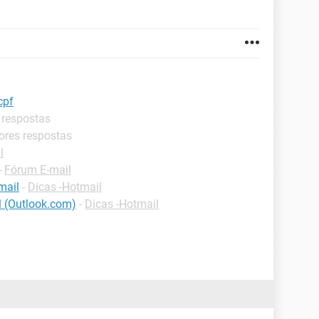
cpf
 respostas
ores respostas
l
-
Fórum E-mail
mail
-
Dicas -Hotmail
l (Outlook.com)
-
Dicas -Hotmail