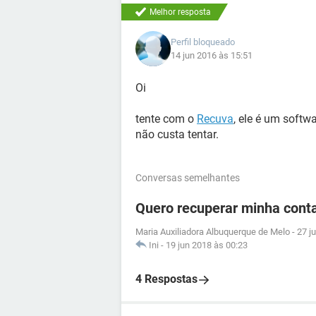
Melhor resposta
Perfil bloqueado
14 jun 2016 às 15:51
Oi
tente com o
Recuva
, ele é um softw
não custa tentar.
Conversas semelhantes
Quero recuperar minha conta
Maria Auxiliadora Albuquerque de Melo
-
27 j
Ini
-
19 jun 2018 às 00:23
4 Respostas