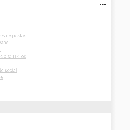
res respostas
stas
l
ciais: TikTok
e social
ce