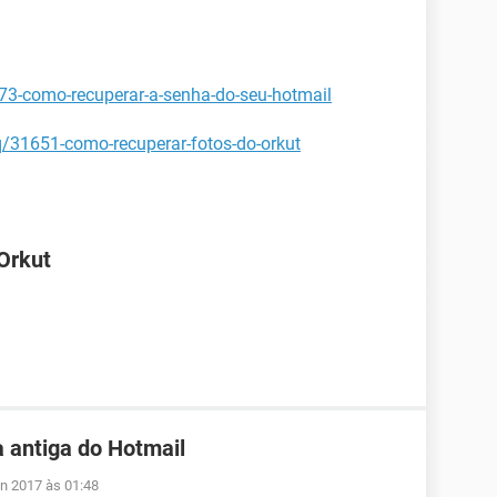
673-como-recuperar-a-senha-do-seu-hotmail
q/31651-como-recuperar-fotos-do-orkut
Orkut
 antiga do Hotmail
un 2017 às 01:48