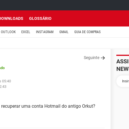
DOWNLOADS
GLOSSÁRIO
OUTLOOK
EXCEL
INSTAGRAM
GMAIL
GUIA DE COMPRAS
Seguinte
ASS
NEW
ado
s 05:40
2:43
o recuperar uma conta Hotmail do antigo Orkut?