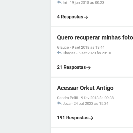
Ini
-
19 jun 2018 às 00:23
4 Respostas
Quero recuperar minhas foto
Glauce
-
9 set 2018 às 13:44
Chagas
-
5 set 2023 às 23:10
21 Respostas
Acessar Orkut Antigo
Sandra Politi
-
9 fev 2013 às 09:38
Joza
-
24 out 2022 às 15:24
191 Respostas