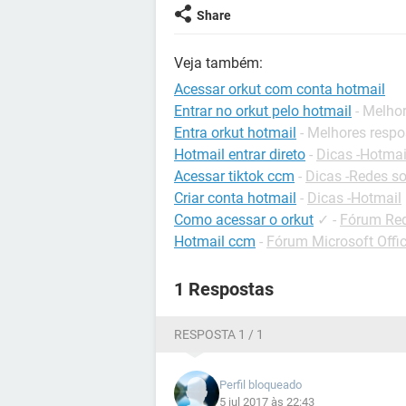
Share
Veja também:
Acessar orkut com conta hotmail
Entrar no orkut pelo hotmail
- Melho
Entra orkut hotmail
- Melhores respo
Hotmail entrar direto
-
Dicas -Hotmai
Acessar tiktok ccm
-
Dicas -Redes so
Criar conta hotmail
-
Dicas -Hotmail
Como acessar o orkut
✓
-
Fórum Red
Hotmail ccm
-
Fórum Microsoft Offi
1 Respostas
RESPOSTA 1 / 1
Perfil bloqueado
5 jul 2017 às 22:43