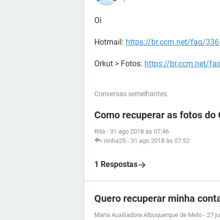
Oi
Hotmail:
https://br.ccm.net/faq/33
Orkut > Fotos:
https://br.ccm.net/fa
Conversas semelhantes
Como recuperar as fotos do 
Rita
-
31 ago 2018 às 07:46
ninha25
-
31 ago 2018 às 07:52
1 Respostas
Quero recuperar minha conta
Maria Auxiliadora Albuquerque de Melo
-
27 j